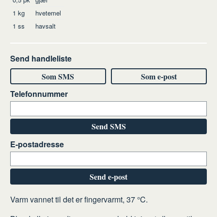
1
kg
hvetemel
1
ss
havsalt
Send handleliste
Som SMS
Som e-post
Telefonnummer
Send SMS
E-postadresse
Send e-post
Slik
Varm vannet til det er fingervarmt, 37 °C.
gjør