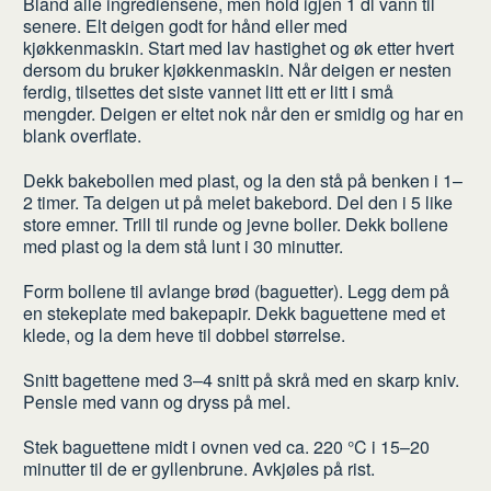
Bland alle ingrediensene, men hold igjen 1 dl vann til
du
senere. Elt deigen godt for hånd eller med
kjøkkenmaskin. Start med lav hastighet og øk etter hvert
dersom du bruker kjøkkenmaskin. Når deigen er nesten
ferdig, tilsettes det siste vannet litt ett er litt i små
mengder. Deigen er eltet nok når den er smidig og har en
blank overflate.
Dekk bakebollen med plast, og la den stå på benken i 1–
2 timer. Ta deigen ut på melet bakebord. Del den i 5 like
store emner. Trill til runde og jevne boller. Dekk bollene
med plast og la dem stå lunt i 30 minutter.
Form bollene til avlange brød (baguetter). Legg dem på
en stekeplate med bakepapir. Dekk baguettene med et
klede, og la dem heve til dobbel størrelse.
Snitt bagettene med 3–4 snitt på skrå med en skarp kniv.
Pensle med vann og dryss på mel.
Stek baguettene midt i ovnen ved ca. 220 °C i 15–20
minutter til de er gyllenbrune. Avkjøles på rist.