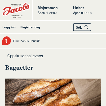
Butikker
Jacobs
Majorstuen
Jacobs
Holtet
Åpen til 21:00
Åpen til 21:00
Jacobs
Søk
Logg inn
Registrer deg
Bruk bonus i butikk
Hjem
Bakevarer
Oppskrifter bakevarer
Baguetter