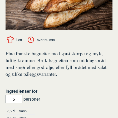
Lett
over 60 min
Fine franske baguetter med sprø skorpe og myk,
luftig kromme. Bruk baguetten som middagsbrød
med smør eller god olje, eller fyll brødet med salat
og ulike påleggsvarianter.
Ingredienser for
personer
Ingredienser
7,5
dl
vann
0,5
pk
gjær