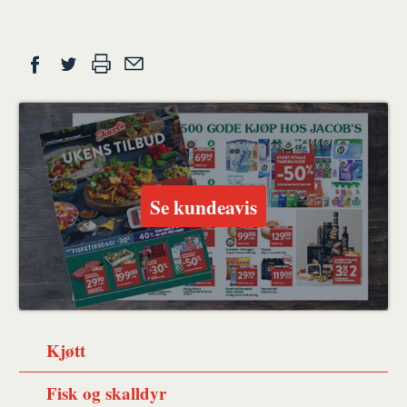
Del
Skriv
Del
Del
Tips
ut
på
på
en
Facebook
Twitter
venn
Se kundeavis
Kjøtt
Fisk og skalldyr