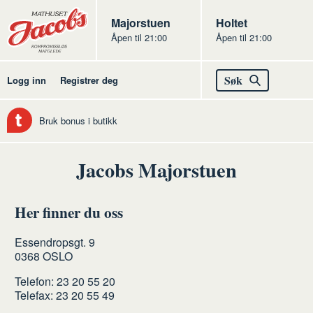
Butikker
Jacobs
Majorstuen
Jacobs
Holtet
Åpen til 21:00
Åpen til 21:00
Jacobs
Søk
Logg inn
Registrer deg
Bruk bonus i butikk
Jacobs Majorstuen
Her finner du oss
Essendropsgt. 9
0368
OSLO
Telefon:
23 20 55 20
Telefax:
23 20 55 49