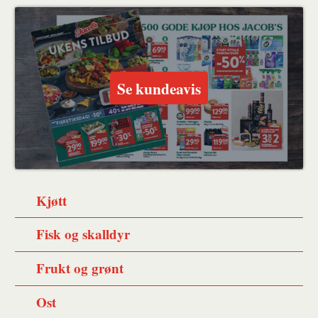
Se kundeavis
Kjøtt
Fisk og skalldyr
Frukt og grønt
Ost