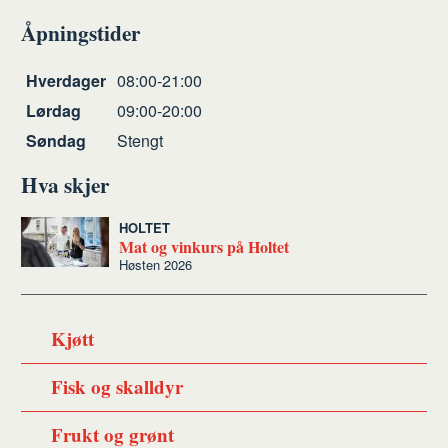
Skriv
Del
Del
Tips
ut
på
på
en
Åpningstider
Facebook
Twitter
venn
Åpningstider
Hverdager
08:00-21:00
Lørdag
09:00-20:00
Søndag
Stengt
Hva skjer
HOLTET
Mat og vinkurs på Holtet
Høsten 2026
Kjøtt
Fisk og skalldyr
Frukt og grønt