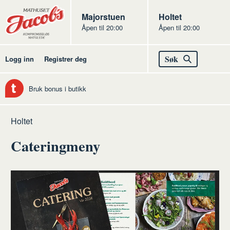
Butikker
Jacobs
Majorstuen
Jacobs
Holtet
Åpen til 20:00
Åpen til 20:00
Jacobs
Søk
Logg inn
Registrer deg
Bruk bonus i butikk
Hjem
Holtet
Cateringmeny