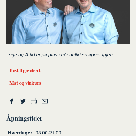
Terje og Arild er på plass når butikken åpner igjen.
Bestill gavekort
Mat og vinkurs
Del
Skriv
Del
Del
Tips
ut
på
på
en
Åpningstider
Facebook
Twitter
venn
Åpningstider
Hverdager
08:00-21:00