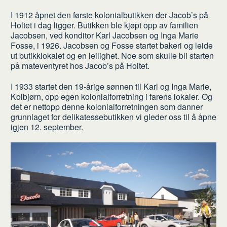
I 1912 åpnet den første kolonialbutikken der Jacob’s på
Holtet i dag ligger. Butikken ble kjøpt opp av familien
Jacobsen, ved konditor Karl Jacobsen og Inga Marie
Fosse, i 1926. Jacobsen og Fosse startet bakeri og leide
ut butikklokalet og en leilighet. Noe som
skulle bli starten
på mateventyret hos Jacob’s på Holtet.
I 1933 startet den 19-årige sønnen til Karl og Inga Marie,
Kolbjørn, opp egen kolonialforretning i farens lokaler. Og
det er nettopp denne kolonialforretningen som danner
grunnlaget for delikatessebutikken vi gleder oss til å åpne
igjen 12. september.