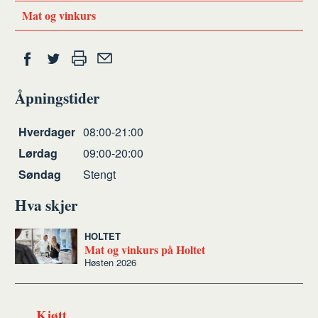
Mat og vinkurs
Del
Skriv
Del
Del
Tips
ut
på
på
en
Åpningstider
Facebook
Twitter
venn
Åpningstider
Hverdager
08:00-21:00
Lørdag
09:00-20:00
Søndag
Stengt
Hva skjer
HOLTET
Mat og vinkurs på Holtet
Høsten 2026
Kjøtt