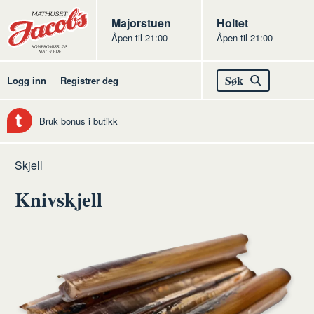
Butikker
Jacobs
Majorstuen
Jacobs
Holtet
Åpen til 21:00
Åpen til 21:00
Jacobs
Søk
Logg inn
Registrer deg
Bruk bonus i butikk
Hjem
Fisk
Råvarer
Skjell
og
fisk
Knivskjell
skalldyr