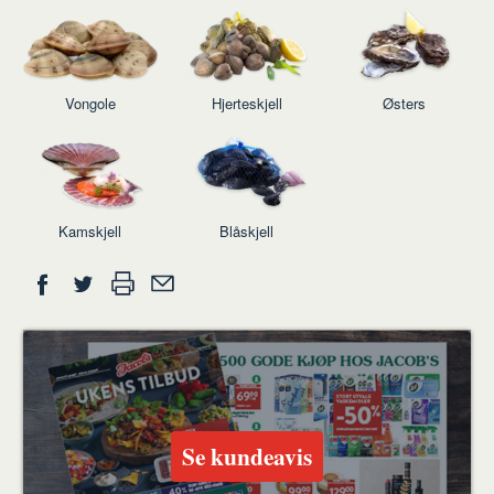
Vongole
Hjerteskjell
Østers
Kamskjell
Blåskjell
Del
Skriv
Del
Del
Tips
ut
på
på
en
Facebook
Twitter
venn
Se kundeavis