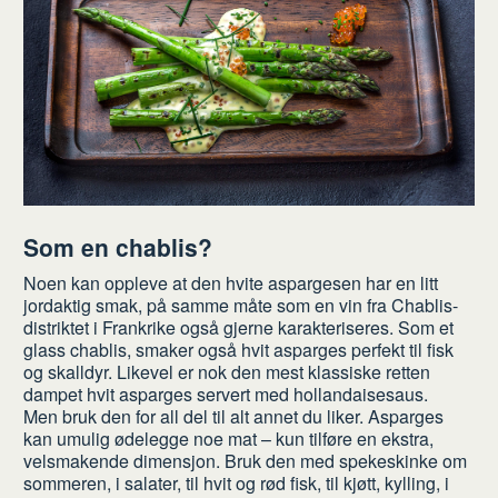
Som en chablis?
Noen kan oppleve at den hvite aspargesen har en litt
jordaktig smak, på samme måte som en vin fra Chablis-
distriktet i Frankrike også gjerne karakteriseres. Som et
glass chablis, smaker også hvit asparges perfekt til fisk
og skalldyr. Likevel er nok den mest klassiske retten
dampet hvit asparges servert med hollandaisesaus.
Men bruk den for all del til alt annet du liker. Asparges
kan umulig ødelegge noe mat – kun tilføre en ekstra,
velsmakende dimensjon. Bruk den med spekeskinke om
sommeren, i salater, til hvit og rød fisk, til kjøtt, kylling, i