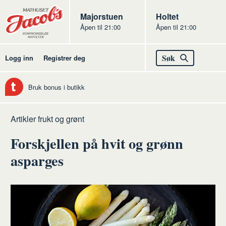
Butikker
Jacobs
Majorstuen
Jacobs
Holtet
Åpen til 21:00
Åpen til 21:00
Jacobs
Søk
Logg inn
Registrer deg
Bruk bonus i butikk
Hjem
Frukt
Artikler frukt og grønt
og
Forskjellen på hvit og grønn
grønt
asparges