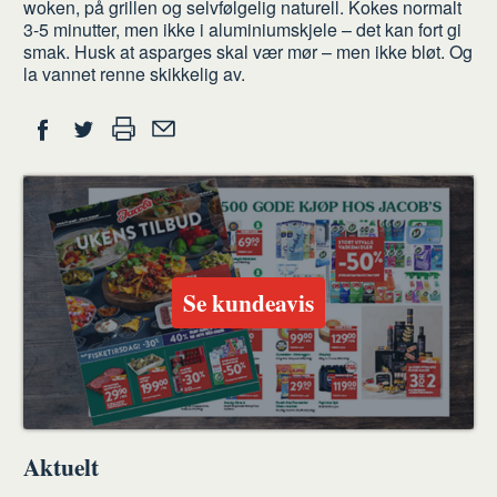
woken, på grillen og selvfølgelig naturell. Kokes normalt
3-5 minutter, men ikke i aluminiumskjele – det kan fort gi
smak. Husk at asparges skal vær mør – men ikke bløt. Og
la vannet renne skikkelig av.
Del
Skriv
Del
Del
Tips
ut
på
på
en
Facebook
Twitter
venn
Se kundeavis
Aktuelt