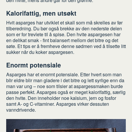
den hvite, mens andre går for den grønne.
Kalorifattig, men utsøkt
Hvit asparges har utviklet et skall som må skrelles av før
tilberedning. Du bør også brekke av den nederste delen
som er for trevlete til å spise. Den hvite aspargesen har
en delikat smak - fint balansert mellom det bitre og det
søte. Et tips er å fremheve denne sødmen ved å tilsette litt
sukker når du koker aspargesen.
Enormt potensiale
Asparges har et enormt potensiale. Etter hvert som man
blir eldre blir man gladere i det bitre og lett syrlige enn da
man var ung – noe som tilsier at aspargessmaken burde
passe perfekt. Asparges også er meget kalorifattig, særlig
den hvite. Den inneholder noe kalsium, jern og fosfor
samt A- og C-vitaminer. Asparges virker dessuten
vanndrivende.