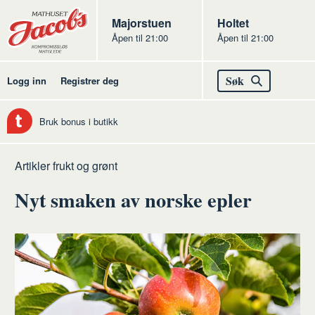
Butikker
Jacobs
Majorstuen
Jacobs
Holtet
Åpen til 21:00
Åpen til 21:00
Jacobs
Søk
Logg inn
Registrer deg
Bruk bonus i butikk
Hjem
Frukt
Artikler frukt og grønt
og
Nyt smaken av norske epler
grønt