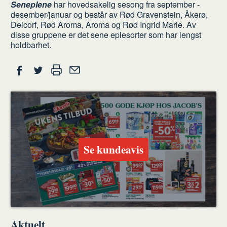
Seneplene
har hovedsakelig sesong fra september -
desember/januar og består av Rød Gravenstein, Åkerø,
Delcorf, Rød Aroma, Aroma og Rød Ingrid Marie. Av
disse gruppene er det sene eplesorter som har lengst
holdbarhet.
Del
Skriv
Del
Del
Tips
ut
på
på
en
Facebook
Twitter
venn
Se kundeavis
Aktuelt