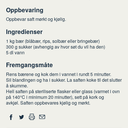
Oppbevaring
Oppbevar saft mørkt og kjølig.
Ingredienser
1 kg bær (blåbær, rips, solbær eller bringebær)
300 g sukker (avhengig av hvor søt du vil ha den)
5 dl vann
Fremgangsmåte
Rens bærene og kok dem i vannet i rundt 5 minutter.
Sil blandingen og ha i sukker. La saften koke til det slutter
å skumme.
Hell saften på steriliserte flasker eller glass (varmet i ovn
på 140°C i minimum 20 minutter), sett på kork og
avkjøl. Saften oppbevares kjølig og mørkt.
Del
Skriv
Del
Del
Tips