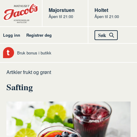
Butikker
Jacobs
Majorstuen
Jacobs
Holtet
Åpen til 21:00
Åpen til 21:00
Jacobs
Søk
Logg inn
Registrer deg
Bruk bonus i butikk
Hjem
Frukt
Artikler frukt og grønt
og
Safting
grønt