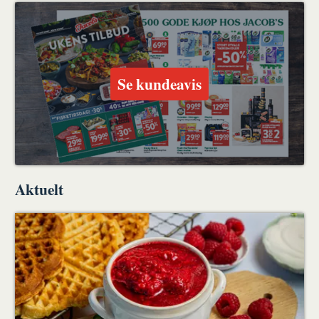
ut
på
på
en
Facebook
Twitter
venn
Se kundeavis
Aktuelt