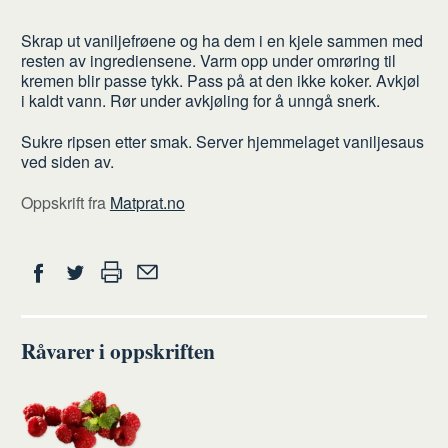
Slik
Skrap ut vaniljefrøene og ha dem i en kjele sammen med
gjør
resten av ingrediensene. Varm opp under omrøring til
du
kremen blir passe tykk. Pass på at den ikke koker. Avkjøl
i kaldt vann. Rør under avkjøling for å unngå snerk.
Sukre ripsen etter smak. Server hjemmelaget vaniljesaus
ved siden av.
Oppskrift fra
Matprat.no
Del
Skriv
Del
Del
Tips
ut
på
på
en
Facebook
Twitter
venn
Råvarer i oppskriften