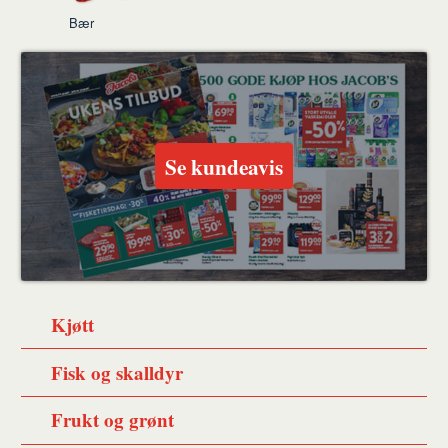
Bær
Se kundeavis
Kjøtt
Fisk og skalldyr
Frukt og grønt