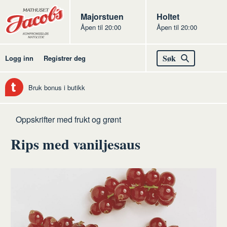
Butikker
Jacobs
Majorstuen
Jacobs
Holtet
Åpen til 20:00
Åpen til 20:00
Jacobs
Søk
Logg inn
Registrer deg
Bruk bonus i butikk
Hjem
Frukt
Oppskrifter med frukt og grønt
og
Rips med vaniljesaus
grønt