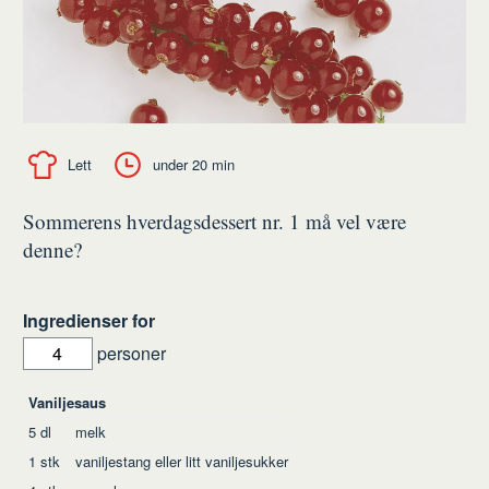
Lett
under 20 min
Sommerens hverdagsdessert nr. 1 må vel være
denne?
Ingredienser for
personer
Ingredienser
Vaniljesaus
5
dl
melk
1
stk
vaniljestang
eller litt vaniljesukker