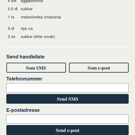
4
stk
eggeplomme
0,5
dl
sukker
1
ts
maisstivelse (maizena)
5
dl
rips
ca.
2
ss
sukker
(etter smak)
Send handleliste
Som SMS
Som e-post
Telefonnummer
Send SMS
E-postadresse
Send e-post