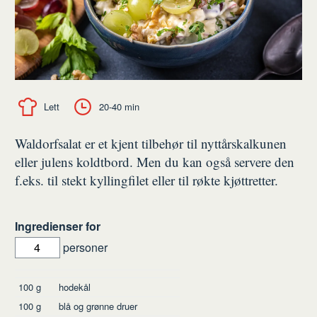
Lett
20-40 min
Waldorfsalat er et kjent tilbehør til nyttårskalkunen
eller julens koldtbord. Men du kan også servere den
f.eks. til stekt kyllingfilet eller til røkte kjøttretter.
Ingredienser for
personer
Ingredienser
100
g
hodekål
100
g
blå og grønne druer