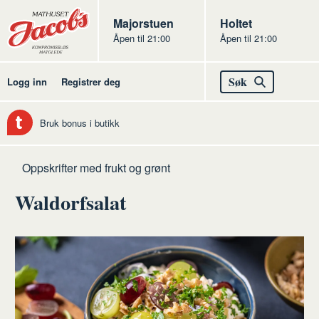
Butikker
Jacobs
Majorstuen
Jacobs
Holtet
Åpen til 21:00
Åpen til 21:00
Jacobs
Søk
Logg inn
Registrer deg
Bruk bonus i butikk
Hjem
Frukt
Oppskrifter med frukt og grønt
og
Waldorfsalat
grønt