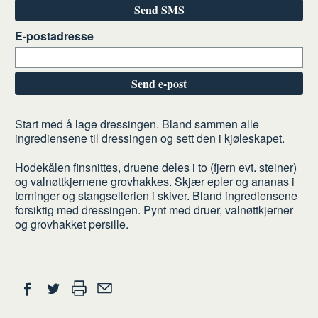
Send SMS
E-postadresse
Send e-post
Slik
Start med å lage dressingen. Bland sammen alle
gjør
ingrediensene til dressingen og sett den i kjøleskapet.
du
Hodekålen finsnittes, druene deles i to (fjern evt. steiner)
og valnøttkjernene grovhakkes. Skjær epler og ananas i
terninger og stangsellerien i skiver. Bland ingrediensene
forsiktig med dressingen. Pynt med druer, valnøttkjerner
og grovhakket persille.
Del
Skriv
Del
Del
Tips