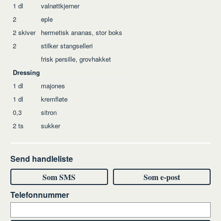
1
dl
valnøttkjerner
2
eple
2
skiver
hermetisk ananas, stor boks
2
stilker stangselleri
frisk persille, grovhakket
Dressing
1
dl
majones
1
dl
kremfløte
0,3
sitron
2
ts
sukker
Send handleliste
Som SMS
Som e-post
Telefonnummer