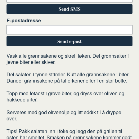
Send SMS
E-postadresse
Send e-post
Slik
Vask alle grønnsakene og skrell løken. Del grønnsaker i
jevne biter eller skiver.
gjør
du
Del salaten i tynne strimler. Kutt alle grønnsakene i biter.
Dander grønnsakene på tallerkener eller i en stor bolle.
Topp med fetaost i grove biter, og dryss over oliven og
hakkede urter.
Serveres med god olivenolje og litt eddik til å dryppe
over.
Tips! Pakk salaten inn i folie og legg den på grillen til
osten har smeltet. Smaken på grønnsakene kommer godt