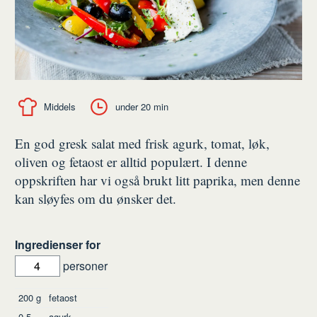
Middels
under 20 min
En god gresk salat med frisk agurk, tomat, løk,
oliven og fetaost er alltid populært. I denne
oppskriften har vi også brukt litt paprika, men denne
kan sløyfes om du ønsker det.
Ingredienser for
personer
Ingredienser
200
g
fetaost
0,5
agurk