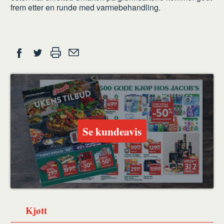
frem etter en runde med varmebehandling.
Del
Skriv
Del
Del
Tips
ut
på
på
en
Facebook
Twitter
venn
Se kundeavis
Kjøtt