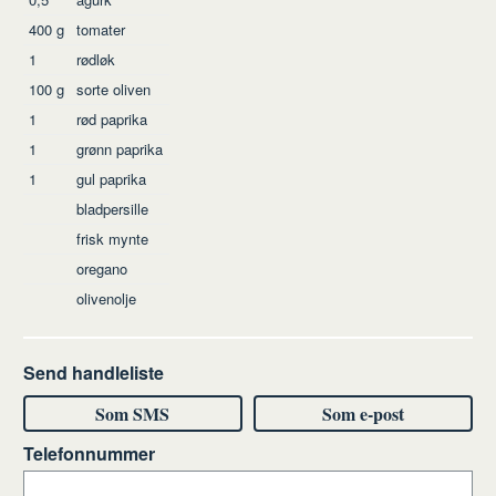
400
g
tomater
1
rødløk
100
g
sorte oliven
1
rød paprika
1
grønn paprika
1
gul paprika
bladpersille
frisk mynte
oregano
olivenolje
Send handleliste
Som SMS
Som e-post
Telefonnummer