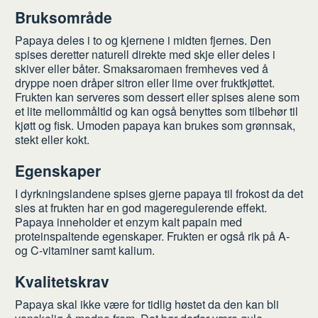
Bruksområde
Papaya deles i to og kjernene i midten fjernes. Den
spises deretter naturell direkte med skje eller deles i
skiver eller båter. Smaksaromaen fremheves ved å
dryppe noen dråper sitron eller lime over fruktkjøttet.
Frukten kan serveres som dessert eller spises alene som
et lite mellommåltid og kan også benyttes som tilbehør til
kjøtt og fisk. Umoden papaya kan brukes som grønnsak,
stekt eller kokt.
Egenskaper
I dyrkningslandene spises gjerne papaya til frokost da det
sies at frukten har en god mageregulerende effekt.
Papaya inneholder et enzym kalt papain med
proteinspaltende egenskaper. Frukten er også rik på A-
og C-vitaminer samt kalium.
Kvalitetskrav
Papaya skal ikke være for tidlig høstet da den kan bli