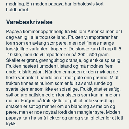
modning. En moden papaya har forholdsvis kort
holdbarhet.
Varebeskrivelse
Papaya kommer opprinnelig fra Mellom-Amerika men er i
dag vanlig i alle tropiske land. Frukten vi importerer har
form som en avlang stor pære, men det finnes mange
forskjellige varianter i tropene. De største kan bli opp til 8
-10 kilo, men de vi importerer er på 200 - 500 gram.
Skallet er grønt, grønngult og oransje, og er ikke spiselig.
Frukten høstes i umoden tilstand og må modnes frem
under distribusjon. Når den er moden er den myk og de
fleste varianter i handelen er mer gule enn grønne. Midt i
frukten finnes et hulrom som er fullt av små runde og
svarte kjerner som ikke er spiselige. Fruktkjøttet er saftig,
søtt og aromatisk med en konsistens som kan minne om
melon. Fargen på fruktkjøttet er gult eller lakserødt og
smaken er søt og minner om en blanding av melon og
pære, men er noe nøytral fordi den mangler syre. Moden
papaya kan ha små flekker og arr og skal gi etter for et lett
trykk.