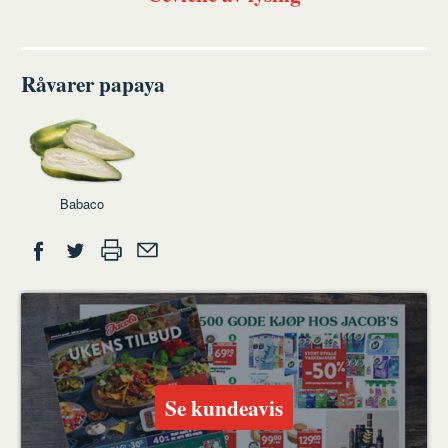
Råvarer papaya
Babaco
Del
Skriv
Del
Del
Tips
ut
på
på
en
Facebook
Twitter
venn
Se kundeavis