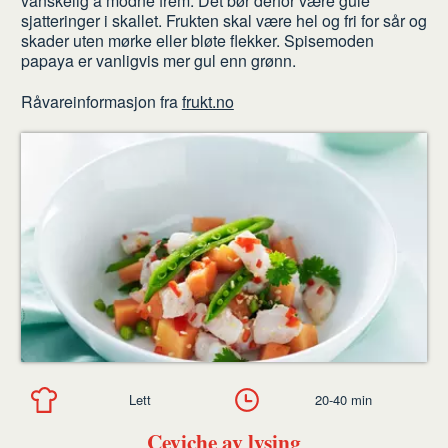
vanskelig å modne frem. Det bør derfor være gule
sjatteringer i skallet. Frukten skal være hel og fri for sår og
skader uten mørke eller bløte flekker. Spisemoden
papaya er vanligvis mer gul enn grønn.
Råvareinformasjon fra
frukt.no
Lett
20-40 min
Ceviche av lysing