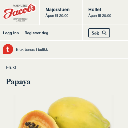
Butikker
Jacobs
Majorstuen
Jacobs
Holtet
Åpen til 20:00
Åpen til 20:00
Jacobs
Søk
Logg inn
Registrer deg
Bruk bonus i butikk
Hjem
Frukt
Råvarer
Frukt
og
frukt
Papaya
grønt
og
grønt