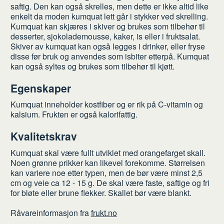
saftig. Den kan også skrelles, men dette er ikke altid like
enkelt da moden kumquat lett går i stykker ved skrelling.
Kumquat kan skjæres i skiver og brukes som tilbehør til
desserter, sjokolademousse, kaker, is eller i fruktsalat.
Skiver av kumquat kan også legges i drinker, eller fryse
disse før bruk og anvendes som isbiter etterpå. Kumquat
kan også syltes og brukes som tilbehør til kjøtt.
Egenskaper
Kumquat inneholder kostfiber og er rik på C-vitamin og
kalsium. Frukten er også kalorifattig.
Kvalitetskrav
Kumquat skal være fullt utviklet med orangefarget skall.
Noen grønne prikker kan likevel forekomme. Størrelsen
kan variere noe etter typen, men de bør være minst 2,5
cm og veie ca 12 - 15 g. De skal være faste, saftige og fri
for bløte eller brune flekker. Skallet bør være blankt.
Råvareinformasjon fra
frukt.no