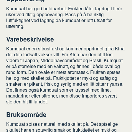
Kumquat har god holdbarhet. Frukten tåler lagring i flere
uker ved riktig oppbevaring. Pass på å ha riktig
luftfuktighet ved lagring da kumquat er lett utsatt for
uttørring.
Varebeskrivelse
Kumquat er en sitrusfrukt og kommer opprinnelig fra Kina
der den fortsatt vokser vilt. Fra Kina har den blitt ført
videre til Japan, Middelhavsområdet og Brasil. Kumquat
er på størrelse med en valnøtt, og finnes i både oval og
rund form. Den ovale er mest aromatisk. Frukten spises
hel og med skallet på. Fruktkjøttet er mykt og saftig og
smaken er pikant, frisk og syrlig med en litt bitter nyanse.
Det finnes også kumquat som er krysset med lime,
mandariner eller sitroner, men disse importeres svært
sjelden hit til landet.
Bruksområde
Kumquat spises naturell med skallet på. Det spiselige
skallet har en søtsyrlig smak og fruktkjøttet er mykt og