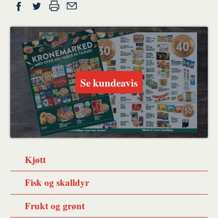
Del
Skriv
Del
Del
Tips
ut
på
på
en
Facebook
Twitter
venn
Se kundeavis
Kjøtt
Fisk og skalldyr
Frukt og grønt