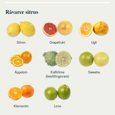
Råvarer sitrus
Sitron
Grapefrukt
Ugli
Appelsin
Kaffirlime
Sweetie
(bestillingsvare)
Klementin
Lime