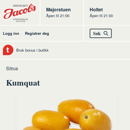
Butikker
Jacobs
Majorstuen
Jacobs
Holtet
Åpen til 21:00
Åpen til 21:00
Jacobs
Søk
Logg inn
Registrer deg
Bruk bonus i butikk
Hjem
Frukt
Råvarer
Frukt
Sitrus
og
frukt
Kumquat
grønt
og
grønt