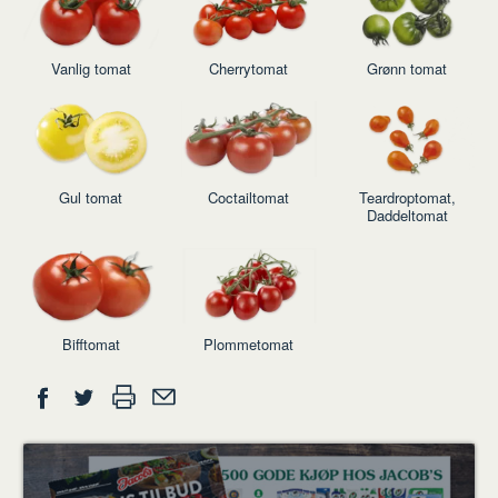
Vanlig tomat
Cherrytomat
Grønn tomat
Gul tomat
Coctailtomat
Teardroptomat,
Daddeltomat
Bifftomat
Plommetomat
Del
Skriv
Del
Del
Tips
ut
på
på
en
Facebook
Twitter
venn