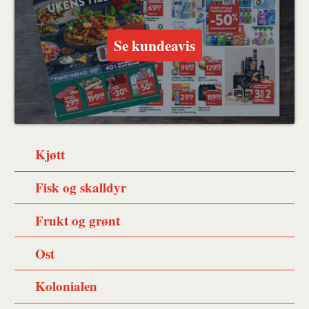
Se kundeavis
Kjøtt
Fisk og skalldyr
Frukt og grønt
Ost
Kolonialen