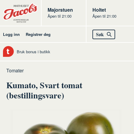
Butikker
Jacobs
Majorstuen
Jacobs
Holtet
Åpen til 21:00
Åpen til 21:00
Jacobs
Søk
Logg inn
Registrer deg
Bruk bonus i butikk
Hjem
Frukt
Råvarer
Grønnsaker
Tomater
og
frukt
Kumato, Svart tomat
grønt
og
grønt
(bestillingsvare)