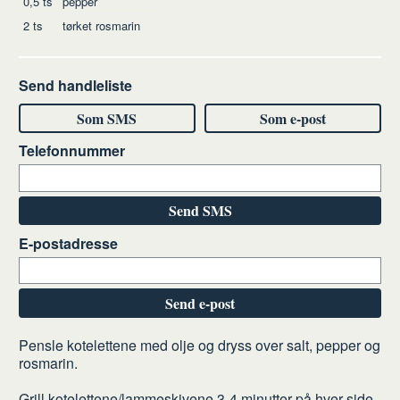
0,5
ts
pepper
2
ts
tørket rosmarin
Send handleliste
Som SMS
Som e-post
Telefonnummer
Send SMS
E-postadresse
Send e-post
Slik
Pensle kotelettene med olje og dryss over salt, pepper og
rosmarin.
gjør
du
Grill kotelettene/lammeskivene 3-4 minutter på hver side.