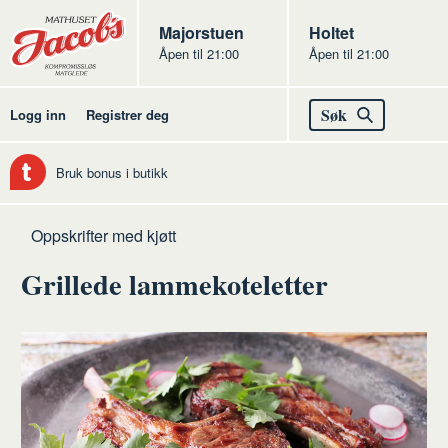
Butikker
Jacobs
Majorstuen
Jacobs
Holtet
Åpen til 21:00
Åpen til 21:00
Jacobs
Søk
Logg inn
Registrer deg
Bruk bonus i butikk
Hjem
Kjøtt
Oppskrifter med kjøtt
Grillede lammekoteletter