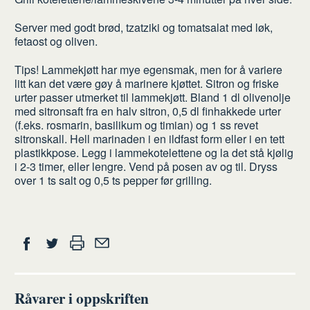
Server med godt brød, tzatziki og tomatsalat med løk,
fetaost og oliven.
Tips! Lammekjøtt har mye egensmak, men for å variere
litt kan det være gøy å marinere kjøttet. Sitron og friske
urter passer utmerket til lammekjøtt. Bland 1 dl olivenolje
med sitronsaft fra en halv sitron, 0,5 dl finhakkede urter
(f.eks. rosmarin, basilikum og timian) og 1 ss revet
sitronskall. Hell marinaden i en ildfast form eller i en tett
plastikkpose. Legg i lammekotelettene og la det stå kjølig
i 2-3 timer, eller lengre. Vend på posen av og til. Dryss
over 1 ts salt og 0,5 ts pepper før grilling.
Del
Skriv
Del
Del
Tips
ut
på
på
en
Facebook
Twitter
venn
Råvarer i oppskriften