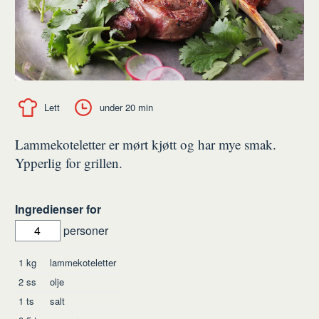
Lett
under 20 min
Lammekoteletter er mørt kjøtt og har mye smak.
Ypperlig for grillen.
Ingredienser for
personer
Ingredienser
1
kg
lammekoteletter
2
ss
olje
1
ts
salt