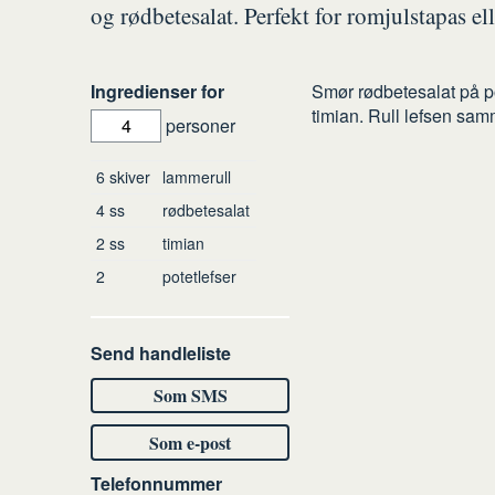
og rødbetesalat. Perfekt for romjulstapas el
Slik
Ingredienser for
Smør rødbetesalat på po
timian. Rull lefsen sam
gjør
personer
du
Ingredienser
6
skiver
lammerull
4
ss
rødbetesalat
2
ss
timian
2
potetlefser
Send handleliste
Som SMS
Som e-post
Telefonnummer