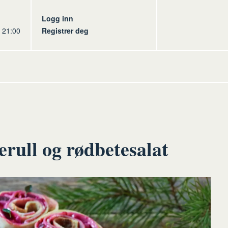
s
Logg inn
l 21:00
Registrer deg
rull og rødbetesalat