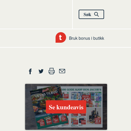
Søk
Bruk bonus i butikk
Del
Skriv
Del
Del
Tips
ut
på
på
en
Facebook
Twitter
venn
Se kundeavis