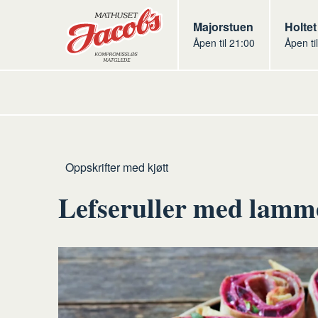
Butikker
Jacobs
Majorstuen
Jacob
Holtet
Åpen til 21:00
Åpen ti
Jacobs
Hjem
Kjøtt
Oppskrifter med kjøtt
Lefseruller med lamme