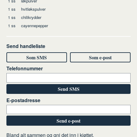
1
ss
løkpulver
1
ss
hvitløkspulver
1
ss
chilikrydder
1
ss
cayennepepper
Send handleliste
Som SMS
Som e-post
Telefonnummer
Send SMS
E-postadresse
Send e-post
Slik
Bland alt sammen og gni det inn i kjøttet.