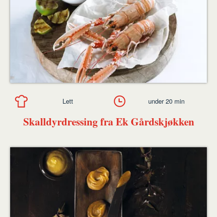
Lett
under 20 min
Skalldyrdressing fra Ek Gårdskjøkken