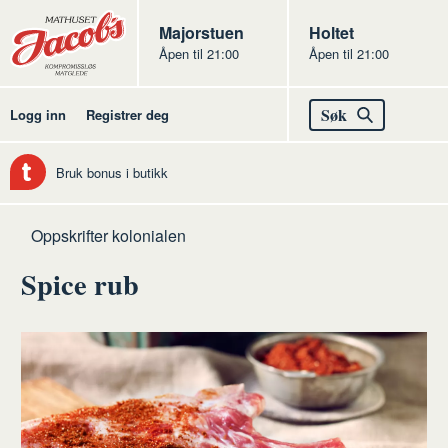
Butikker
Jacobs
Majorstuen
Jacobs
Holtet
Åpen til 21:00
Åpen til 21:00
Jacobs
Søk
Logg inn
Registrer deg
Bruk bonus i butikk
Hjem
Kolonialen
Oppskrifter kolonialen
Spice rub