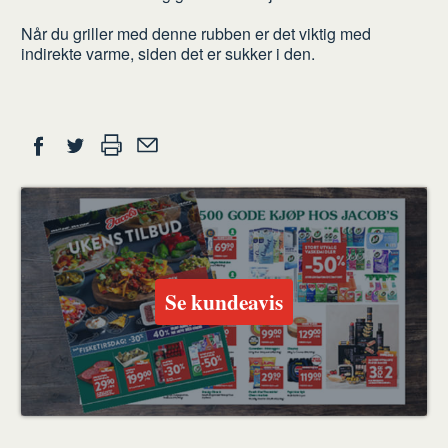
gjør
Når du griller med denne rubben er det viktig med
du
indirekte varme, siden det er sukker i den.
Del
Skriv
Del
Del
Tips
ut
på
på
en
Facebook
Twitter
venn
Se kundeavis