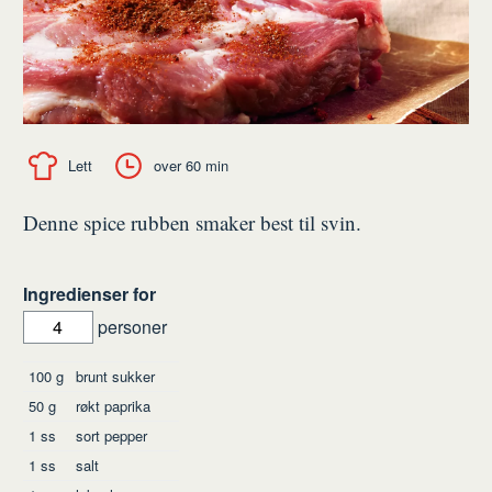
Lett
over 60 min
Denne spice rubben smaker best til svin.
Ingredienser for
personer
Ingredienser
100
g
brunt sukker
50
g
røkt paprika
1
ss
sort pepper
1
ss
salt