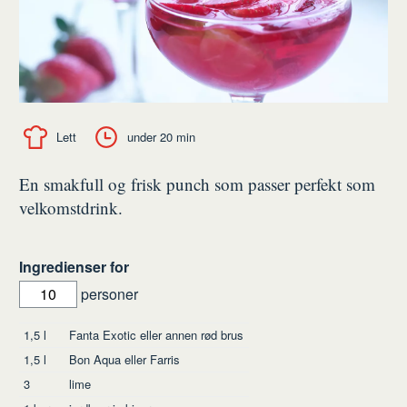
Lett
under 20 min
En smakfull og frisk punch som passer perfekt som
velkomstdrink.
Ingredienser for
personer
Ingredienser
1,5
l
Fanta Exotic eller annen rød brus
1,5
l
Bon Aqua eller Farris
3
lime