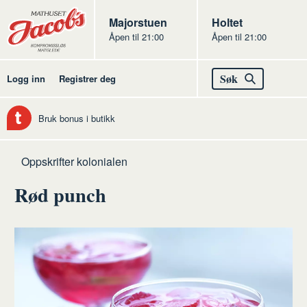
Butikker
Jacobs
Majorstuen
Jacobs
Holtet
Åpen til 21:00
Åpen til 21:00
Jacobs
Søk
Logg inn
Registrer deg
Bruk bonus i butikk
Hjem
Kolonialen
Oppskrifter kolonialen
Rød punch