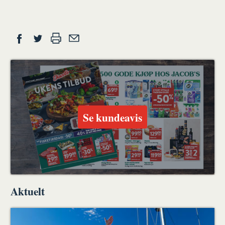
du
Del
Skriv
Del
Del
Tips
ut
på
på
en
Facebook
Twitter
venn
Se kundeavis
Aktuelt