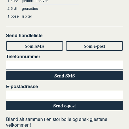
1
kurv
jordbær
i skiver
2,5
dl
grenadine
1
pose
isbiter
Send handleliste
Som SMS
Som e-post
Telefonnummer
Send SMS
E-postadresse
Send e-post
Slik
Bland alt sammen i en stor bolle og ønsk gjestene
velkommen!
gjør