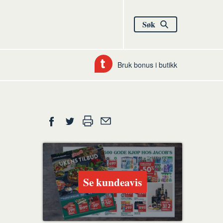
Søk
Bruk bonus i butikk
Del
Skriv
Del
Del
Tips
ut
på
på
en
Facebook
Twitter
venn
Se kundeavis