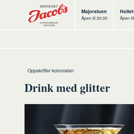
Butikker
Jacobs
Majorstuen
Jacob
Holtet
Åpen til 20:00
Åpen ti
Jacobs
Hjem
Kolonialen
Oppskrifter kolonialen
Drink med glitter