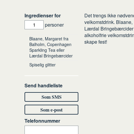
Slik
Ingredienser for
Det trengs ikke nødvend
velkomstdrink. Blaane,
gjør
personer
Lærdal Bringebærcider e
du
alkoholfrie velkomstdri
Ingredienser
Blaane, Margaret fra
skape fest!
Balholm, Copenhagen
Sparkling Tea eller
Lærdal Bringebærcider
Spiselig glitter
Send handleliste
Som SMS
Som e-post
Telefonnummer