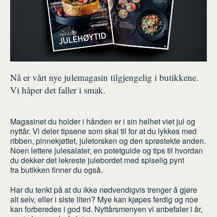
Nå er vårt nye julemagasin tilgjengelig i butikkene.
Vi håper det faller i smak.
Magasinet du holder i hånden er i sin helhet viet jul og
nyttår. Vi deler tipsene som skal til for at du lykkes med
ribben, pinnekjøttet, juletorsken og den sprøstekte anden.
Noen lettere julesalater, en potetguide og tips til hvordan
du dekker det lekreste julebordet med spiselig pynt
fra butikken finner du også.
Har du tenkt på at du ikke nødvendigvis trenger å gjøre
alt selv, eller i siste liten? Mye kan kjøpes ferdig og noe
kan forberedes i god tid. Nyttårsmenyen vi anbefaler i år,