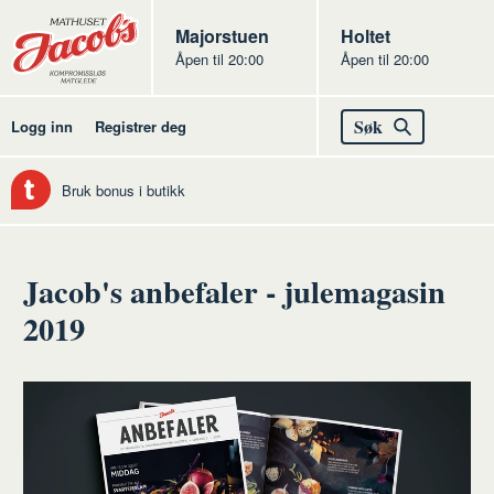
Butikker
Jacobs
Majorstuen
Jacobs
Holtet
Åpen til 20:00
Åpen til 20:00
Jacobs
Søk
Logg inn
Registrer deg
Bruk bonus i butikk
Hjem
Jacob's anbefaler - julemagasin
2019