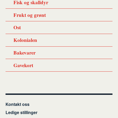
Fisk og skalldyr
Frukt og grønt
Ost
Kolonialen
Bakevarer
Gavekort
Kontakt oss
Ledige stillinger