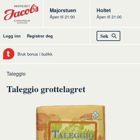
Butikker
Jacobs
Majorstuen
Jacobs
Holtet
Åpen til 21:00
Åpen til 21:00
Jacobs
Søk
Logg inn
Registrer deg
Bruk bonus i butikk
Hjem
Ost
Råvarer
Kittmodningsost
Taleggio
ost
Taleggio grottelagret