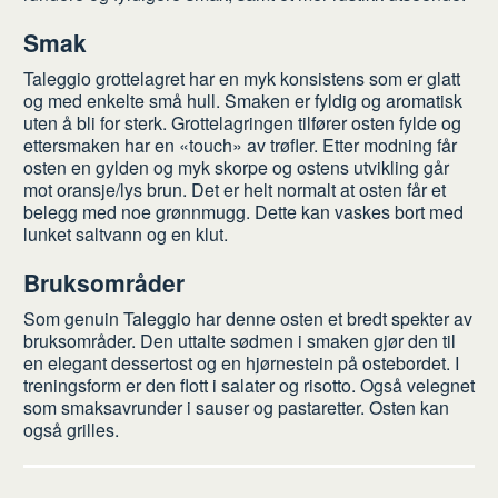
Smak
Taleggio grottelagret har en myk konsistens som er glatt
og med enkelte små hull. Smaken er fyldig og aromatisk
uten å bli for sterk. Grottelagringen tilfører osten fylde og
ettersmaken har en «touch» av trøfler. Etter modning får
osten en gylden og myk skorpe og ostens utvikling går
mot oransje/lys brun. Det er helt normalt at osten får et
belegg med noe grønnmugg. Dette kan vaskes bort med
lunket saltvann og en klut.
Bruksområder
Som genuin Taleggio har denne osten et bredt spekter av
bruksområder. Den uttalte sødmen i smaken gjør den til
en elegant dessertost og en hjørnestein på ostebordet. I
treningsform er den flott i salater og risotto. Også velegnet
som smaksavrunder i sauser og pastaretter. Osten kan
også grilles.