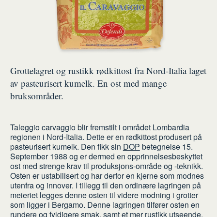
Grottelagret og rustikk rødkittost fra Nord-Italia laget
av pasteurisert kumelk. En ost med mange
bruksområder.
Taleggio carvaggio blir fremstilt i området Lombardia
regionen i Nord-Italia. Dette er en rødkittost produsert på
pasteurisert kumelk. Den fikk sin
DOP
betegnelse 15.
September 1988 og er dermed en opprinnelsesbeskyttet
ost med strenge krav til produksjons-område og -teknikk.
Osten er ustabilisert og har derfor en kjerne som modnes
utenfra og innover. I tillegg til den ordinære lagringen på
meieriet legges denne osten til videre modning i grotter
som ligger i Bergamo. Denne lagringen tilfører osten en
rundere og fyldigere smak, samt et mer rustikk utseende.