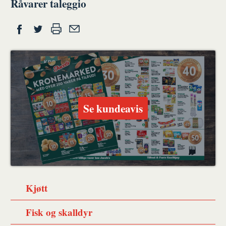
Råvarer taleggio
Del
Skriv
Del
Del
Tips
ut
på
på
en
Facebook
Twitter
venn
Se kundeavis
Kjøtt
Fisk og skalldyr