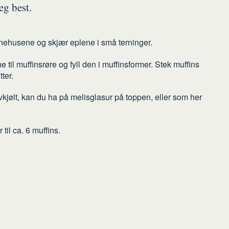
eg best.
ernehusene og skjær eplene i små terninger.
 til muffinsrøre og fyll den i muffinsformer. Stek muffins
ter.
avkjølt, kan du ha på melisglasur på toppen, eller som her
til ca. 6 muffins.