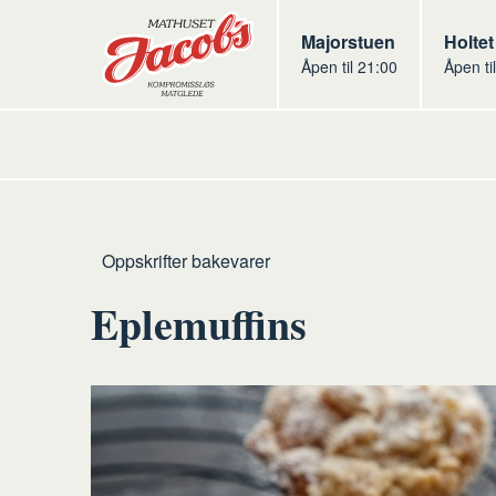
Butikker
Jacobs
Majorstuen
Jacob
Holtet
Åpen til 21:00
Åpen ti
Jacobs
Hjem
Bakevarer
Oppskrifter bakevarer
Eplemuffins