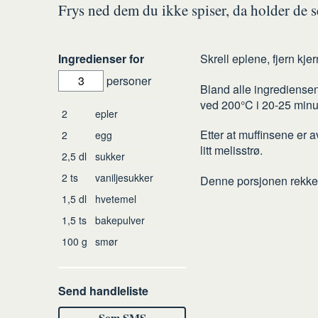
Frys ned dem du ikke spiser, da holder de s
Slik
Ingredienser for
Skrell eplene, fjern kj
gjør
personer
Bland alle ingrediensene
du
ved 200°C i 20-25 minut
Ingredienser
2
epler
Etter at muffinsene er 
2
egg
litt melisstrø.
2,5
dl
sukker
2
ts
vaniljesukker
Denne porsjonen rekker 
1,5
dl
hvetemel
1,5
ts
bakepulver
100
g
smør
Send handleliste
Som SMS