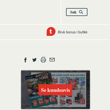
Søk
Bruk bonus i butikk
Del
Skriv
Del
Del
Tips
ut
på
på
en
Facebook
Twitter
venn
Se kundeavis