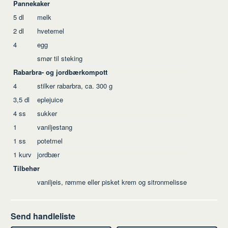
Ingredienser
Pannekaker
5
dl
melk
2
dl
hvetemel
4
egg
smør til steking
Rabarbra- og jordbærkompott
4
stilker rabarbra, ca. 300 g
3,5
dl
eplejuice
4
ss
sukker
1
vaniljestang
1
ss
potetmel
1
kurv
jordbær
Tilbehør
vaniljeis, rømme eller pisket krem og sitronmelisse
Send handleliste