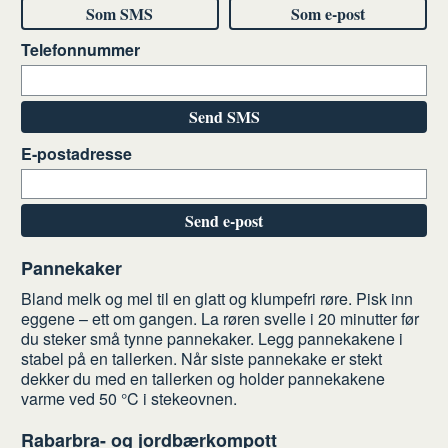
Som SMS
Som e-post
Telefonnummer
Send SMS
E-postadresse
Send e-post
Slik
Pannekaker
gjør
Bland melk og mel til en glatt og klumpefri røre. Pisk inn
du
eggene – ett om gangen. La røren svelle i 20 minutter før
du steker små tynne pannekaker. Legg pannekakene i
stabel på en tallerken. Når siste pannekake er stekt
dekker du med en tallerken og holder pannekakene
varme ved 50 °C i stekeovnen.
Rabarbra- og jordbærkompott