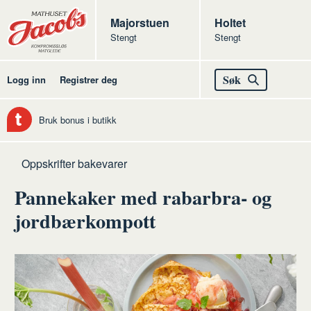
Butikker
Jacobs
Majorstuen
Jacobs
Holtet
Stengt
Stengt
Jacobs
Søk
Logg inn
Registrer deg
Bruk bonus i butikk
Hjem
Bakevarer
Oppskrifter bakevarer
Pannekaker med rabarbra- og
jordbærkompott