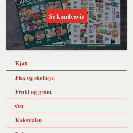
Se kundeavis
Kjøtt
Fisk og skalldyr
Frukt og grønt
Ost
Kolonialen