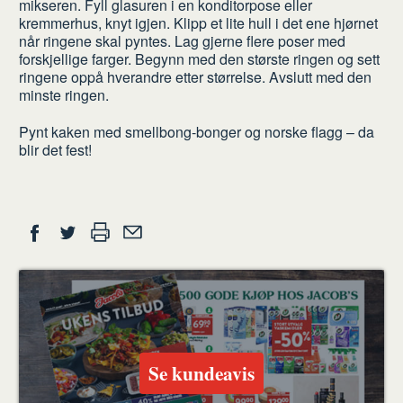
mikseren. Fyll glasuren i en konditorpose eller
kremmerhus, knyt igjen. Klipp et lite hull i det ene hjørnet
når ringene skal pyntes. Lag gjerne flere poser med
forskjellige farger. Begynn med den største ringen og sett
ringene oppå hverandre etter størrelse. Avslutt med den
minste ringen.
Pynt kaken med smellbong-bonger og norske flagg – da
blir det fest!
Del
Skriv
Del
Del
Tips
ut
på
på
en
Facebook
Twitter
venn
Se kundeavis