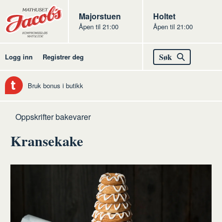
Butikker
Jacobs
Majorstuen
Jacobs
Holtet
Åpen til 21:00
Åpen til 21:00
Jacobs
Søk
Logg inn
Registrer deg
Bruk bonus i butikk
Hjem
Bakevarer
Oppskrifter bakevarer
Kransekake