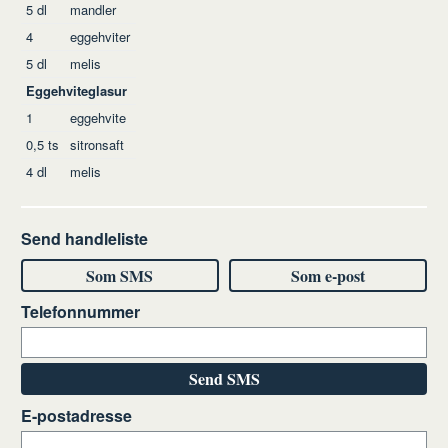
5
dl
mandler
4
eggehviter
5
dl
melis
Eggehviteglasur
1
eggehvite
0,5
ts
sitronsaft
4
dl
melis
Send handleliste
Som SMS
Som e-post
Telefonnummer
Send SMS
E-postadresse