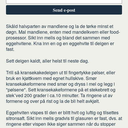
Send e-post
Slik
Skåld halvparten av mandlene og la de tørke minst et
gjør
døgn. Mal mandlene, enten med mandelkvern eller food-
du
prosessor. Sikt inn melis og bland det sammen med
eggehvitene. Kna inn en og en eggehvite til deigen er
fast.
Sett deigen kaldt, aller helst til neste dag.
Trill så kransekakedeigen ut til fingertykke pølser, eller
bruk en kjøttkvern med egnet hullskive. Smør
kransekakeformene med smør og dryss i mel og legg i
"pølsene". Sett kransekakeformene på et stekebrett og
stek¨ved 200 grader i ca.10 minutter. Ta ringene ut av
formene og over på rist og la de bli helt avkjølt.
Eggehviten vispes til den er blitt hvit og luftig og tilsettes
sitronsaft. Sikt inn melis gradvis til glasuren er fast, dvs. at
ringene etter vispen ikke siger sammen når du stopper