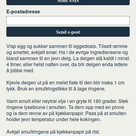
Send SMS
E-postadresse
Send e-post
Slik
Visp egg og sukker sammen til eggedosis. Tilsett rømme
og smeltet, avkjølt smør. Ha i de øvrige ingrediensene og
gjør
bland sammen til en jevn deig. La deigen stå kaldt i minst
du
4 timer, eller helst natten over, da blir deigen enda lettere
å jobbe med.
Kjevle deigen ut på en melet flate til den blir maks 1 cm
tykk. Bruk en smultringstikke til å lage ringene.
Varm smult eller nøytral olje i en gryte til 180 grader. Stek
ringene lysebrune i smulten. Ta dem opp med en pinne
og la dem renne av på kjøkkenpapir. Pass på at smulten
holder jevn temperatur under hele kokingen.
Avkjøl smultringene på kjøkkenpapir på rist.