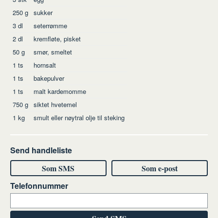
250
g
sukker
3
dl
seterrømme
2
dl
kremfløte, pisket
50
g
smør, smeltet
1
ts
hornsalt
1
ts
bakepulver
1
ts
malt kardemomme
750
g
siktet hvetemel
1
kg
smult eller nøytral olje til steking
Send handleliste
Som SMS
Som e-post
Telefonnummer