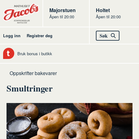
Butikker
Jacobs
Majorstuen
Jacobs
Holtet
Åpen til 20:00
Åpen til 20:00
Jacobs
Søk
Logg inn
Registrer deg
Bruk bonus i butikk
Hjem
Bakevarer
Oppskrifter bakevarer
Smultringer