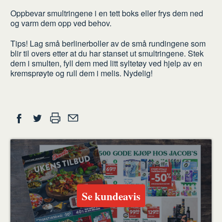
Oppbevar smultringene i en tett boks eller frys dem ned
og varm dem opp ved behov.
Tips! Lag små berlinerboller av de små rundingene som
blir til overs etter at du har stanset ut smultringene. Stek
dem i smulten, fyll dem med litt syltetøy ved hjelp av en
kremsprøyte og rull dem i melis. Nydelig!
Del
Skriv
Del
Del
Tips
ut
på
på
en
Facebook
Twitter
venn
Se kundeavis