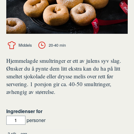
Middels
20-40 min
Hjemmelagde smultringer er ett av julens syv slag.
Ønsker du å pynte dem litt ekstra kan du ha på litt
smeltet sjokolade eller drysse melis over rett før
servering. 1 porsjon gir ca. 40-50 smultringer,
avhengig av størrelse.
Ingredienser for
personer
Ingredienser
3
stk
egg