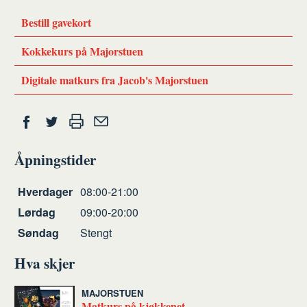
Bestill gavekort
Kokkekurs på Majorstuen
Digitale matkurs fra Jacob's Majorstuen
Del
Skriv
Del
Del
Tips
ut
på
på
en
Åpningstider
Facebook
Twitter
venn
Åpningstider
Hverdager
08:00-21:00
Lørdag
09:00-20:00
Søndag
Stengt
Hva skjer
MAJORSTUEN
Matkurs på kjøkkenet