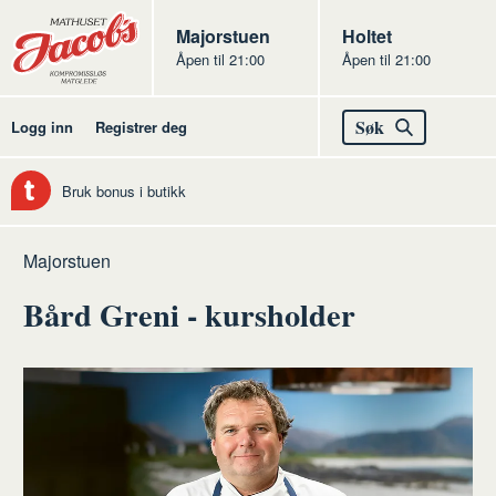
Butikker
Jacobs
Majorstuen
Jacobs
Holtet
Åpen til 21:00
Åpen til 21:00
Jacobs
Søk
Logg inn
Registrer deg
Bruk bonus i butikk
Hjem
Majorstuen
Bård Greni - kursholder