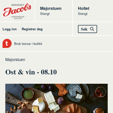
Butikker
Jacobs
Majorstuen
Jacobs
Holtet
Stengt
Stengt
Jacobs
Søk
Logg inn
Registrer deg
Bruk bonus i butikk
Hjem
Majorstuen
Ost & vin - 08.10