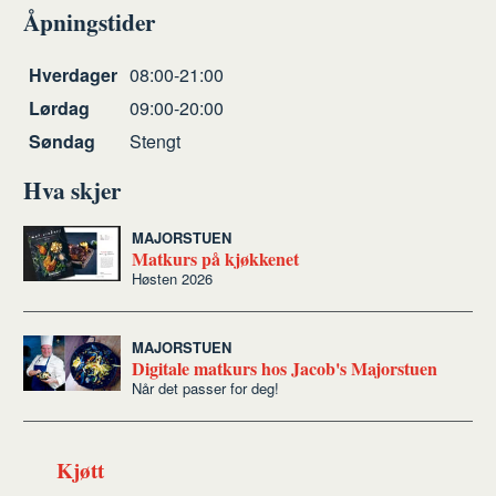
ut
på
på
en
Åpningstider
Facebook
Twitter
venn
Åpningstider
Hverdager
08:00-21:00
Lørdag
09:00-20:00
Søndag
Stengt
Hva skjer
MAJORSTUEN
Matkurs på kjøkkenet
Høsten 2026
MAJORSTUEN
Digitale matkurs hos Jacob's Majorstuen
Når det passer for deg!
Kjøtt