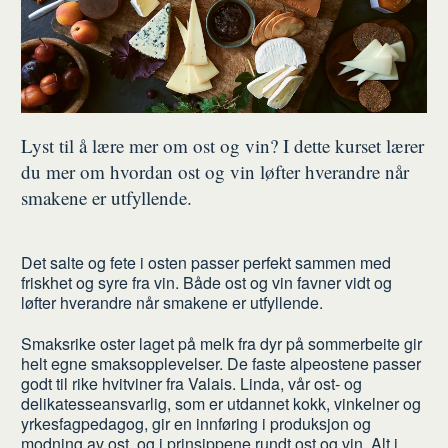
Lyst til å lære mer om ost og vin? I dette kurset lærer
du mer om hvordan ost og vin løfter hverandre når
smakene er utfyllende.
Det salte og fete i osten passer perfekt sammen med
friskhet og syre fra vin. Både ost og vin favner vidt og
løfter hverandre når smakene er utfyllende.
Smaksrike oster laget på melk fra dyr på sommerbeite gir
helt egne smaksopplevelser. De faste alpeostene passer
godt til rike hvitviner fra Valais. Linda, vår ost- og
delikatesseansvarlig, som er utdannet kokk, vinkelner og
yrkesfagpedagog, gir en innføring i produksjon og
modning av ost, og i prinsippene rundt ost og vin. Alt i