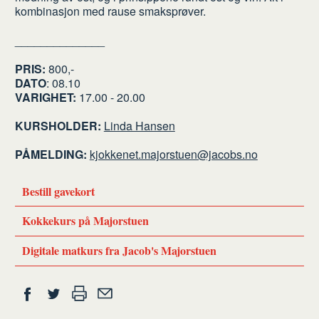
kombinasjon med rause smaksprøver.
______________
PRIS:
800,-
DATO
: 08.10
VARIGHET:
17.00 - 20.00
KURSHOLDER:
Linda Hansen
PÅMELDING:
kjokkenet.majorstuen@jacobs.no
Bestill gavekort
Kokkekurs på Majorstuen
Digitale matkurs fra Jacob's Majorstuen
Del
Skriv
Del
Del
Tips