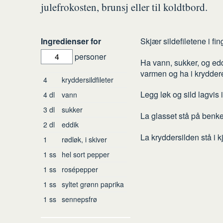
julefrokosten, brunsj eller til koldtbord.
Slik
Ingredienser for
Skjær sildefiletene i fin
gjør
personer
Ha vann, sukker, og eddi
du
varmen og ha i kryddere
Ingredienser
4
kryddersildfileter
Legg løk og sild lagvis 
4
dl
vann
3
dl
sukker
La glasset stå på benken 
2
dl
eddik
La kryddersilden stå i k
1
rødløk, i skiver
1
ss
hel sort pepper
1
ss
rosépepper
1
ss
syltet grønn paprika
1
ss
sennepsfrø