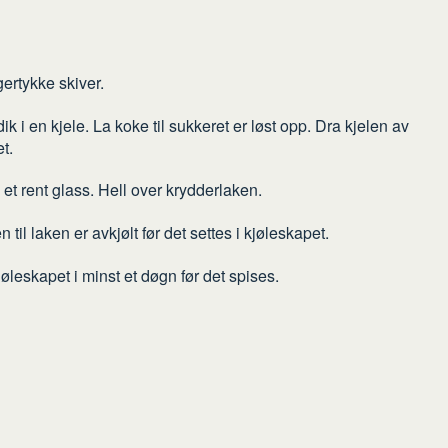
gertykke skiver.
k i en kjele. La koke til sukkeret er løst opp. Dra kjelen av
t.
i et rent glass. Hell over krydderlaken.
til laken er avkjølt før det settes i kjøleskapet.
jøleskapet i minst et døgn før det spises.