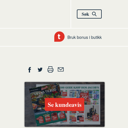
Søk
Bruk bonus i butikk
Del
Skriv
Del
Del
Tips
ut
på
på
en
Facebook
Twitter
venn
Se kundeavis