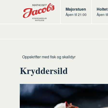
Butikker
Jacobs
Majorstuen
Jacob
Holtet
Åpen til 21:00
Åpen ti
Jacobs
Hjem
Fisk
Oppskrifter med fisk og skalldyr
og
Kryddersild
skalldyr