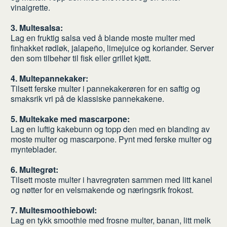
vinaigrette.
3. Multesalsa:
Lag en fruktig salsa ved å blande moste multer med
finhakket rødløk, jalapeño, limejuice og koriander. Server
den som tilbehør til fisk eller grillet kjøtt.
4. Multepannekaker:
Tilsett ferske multer i pannekakerøren for en saftig og
smaksrik vri på de klassiske pannekakene.
5. Multekake med mascarpone:
Lag en luftig kakebunn og topp den med en blanding av
moste multer og mascarpone. Pynt med ferske multer og
mynteblader.
6. Multegrøt:
Tilsett moste multer i havregrøten sammen med litt kanel
og nøtter for en velsmakende og næringsrik frokost.
7. Multesmoothiebowl:
Lag en tykk smoothie med frosne multer, banan, litt melk