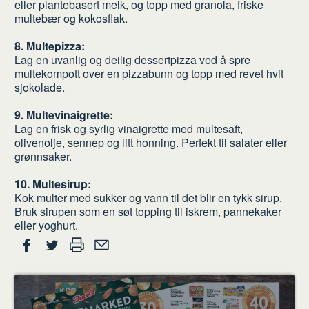
eller plantebasert melk, og topp med granola, friske
multebær og kokosflak.
8. Multepizza:
Lag en uvanlig og deilig dessertpizza ved å spre
multekompott over en pizzabunn og topp med revet hvit
sjokolade.
9. Multevinaigrette:
Lag en frisk og syrlig vinaigrette med multesaft,
olivenolje, sennep og litt honning. Perfekt til salater eller
grønnsaker.
10. Multesirup:
Kok multer med sukker og vann til det blir en tykk sirup.
Bruk sirupen som en søt topping til iskrem, pannekaker
eller yoghurt.
Del
Skriv
Del
Del
Tips
ut
på
på
en
Facebook
Twitter
venn