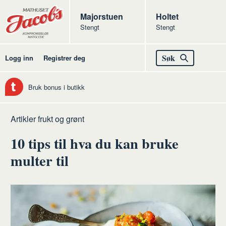
Butikker
Jacobs
Majorstuen
Jacobs
Holtet
Stengt
Stengt
Jacobs
Søk
Logg inn
Registrer deg
Bruk bonus i butikk
Hjem
Frukt
Artikler frukt og grønt
og
10 tips til hva du kan bruke
grønt
multer til