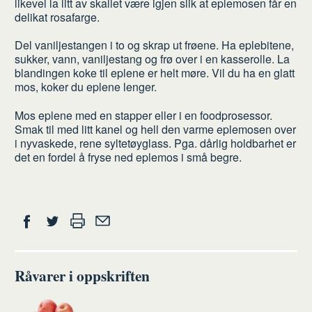
likevel la litt av skallet være igjen slik at eplemosen får en
du
delikat rosafarge.
Del vaniljestangen i to og skrap ut frøene. Ha eplebitene,
sukker, vann, vaniljestang og frø over i en kasserolle. La
blandingen koke til eplene er helt møre. Vil du ha en glatt
mos, koker du eplene lenger.
Mos eplene med en stapper eller i en foodprosessor.
Smak til med litt kanel og hell den varme eplemosen over
i nyvaskede, rene syltetøyglass. Pga. dårlig holdbarhet er
det en fordel å fryse ned eplemos i små begre.
Del
Skriv
Del
Del
Tips
ut
på
på
en
Facebook
Twitter
venn
Råvarer i oppskriften