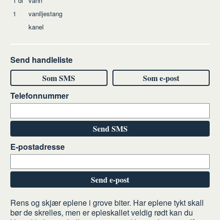
1
dl
vann
1
vaniljestang
kanel
Send handleliste
Som SMS
Som e-post
Telefonnummer
Send SMS
E-postadresse
Send e-post
Slik
Rens og skjær eplene i grove biter. Har eplene tykt skall
bør de skrelles, men er epleskallet veldig rødt kan du
gjør