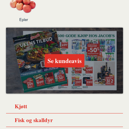
Epler
Se kundeavis
Kjøtt
Fisk og skalldyr