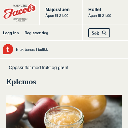
Butikker
Jacobs
Majorstuen
Jacobs
Holtet
Åpen til 21:00
Åpen til 21:00
Jacobs
Søk
Logg inn
Registrer deg
Bruk bonus i butikk
Hjem
Frukt
Oppskrifter med frukt og grønt
og
Eplemos
grønt