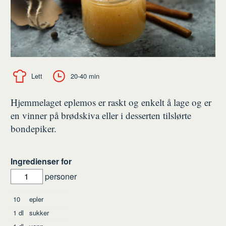
Lett
20-40 min
Hjemmelaget eplemos er raskt og enkelt å lage og er
en vinner på brødskiva eller i desserten tilslørte
bondepiker.
Ingredienser for
personer
Ingredienser
10
epler
1
dl
sukker