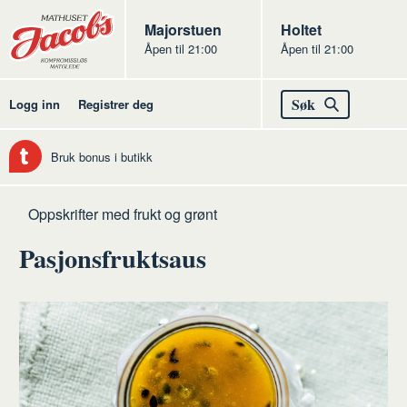
Butikker
Jacobs
Majorstuen
Jacobs
Holtet
Åpen til 21:00
Åpen til 21:00
Jacobs
Søk
Logg inn
Registrer deg
Bruk bonus i butikk
Hjem
Frukt
Oppskrifter med frukt og grønt
og
Pasjonsfruktsaus
grønt