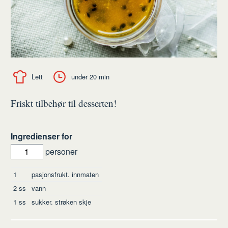
Lett
under 20 min
Friskt tilbehør til desserten!
Ingredienser for
personer
Ingredienser
1
pasjonsfrukt. innmaten
2
ss
vann
1
ss
sukker. strøken skje