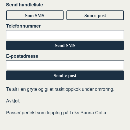
Send handleliste
Som SMS
Som e-post
Telefonnummer
Send SMS
E-postadresse
Send e-post
Slik
Ta alt i en gryte og gi et raskt oppkok under omrøring.
gjør
Avkjøl.
du
Passer perfekt som topping på f.eks Panna Cotta.