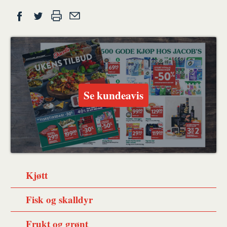
Del
Skriv
Del
Del
Tips
ut
på
på
en
Facebook
Twitter
venn
Se kundeavis
Kjøtt
Fisk og skalldyr
Frukt og grønt