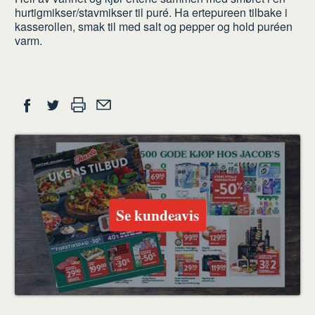
hurtigmikser/stavmikser til puré. Ha ertepureen tilbake i
kasserollen, smak til med salt og pepper og hold puréen
varm.
Del
Skriv
Del
Del
Tips
ut
på
på
en
Facebook
Twitter
venn
Se kundeavis