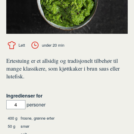
Lett
under 20 min
Ertestuing er et allsidig og tradisjonelt tilbehør til
mange klassikere, som kjøttkaker i brun saus eller
lutefisk.
Ingredienser for
personer
Ingredienser
400
g
frosne, grønne erter
50
g
smør