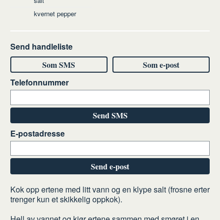
salt
kvernet pepper
Send handleliste
Som SMS
Som e-post
Telefonnummer
Send SMS
E-postadresse
Send e-post
Slik
Kok opp ertene med litt vann og en klype salt (frosne erter
trenger kun et skikkelig oppkok).
gjør
du
Hell av vannet og kjør ertene sammen med smøret i en