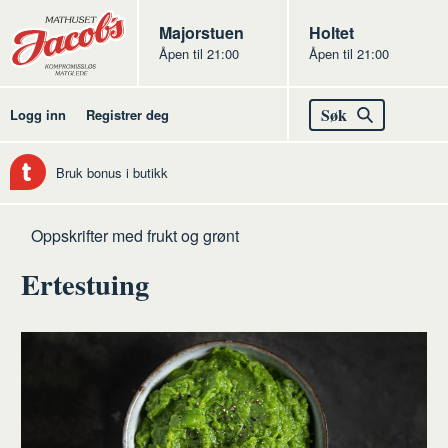
Butikker
Jacobs
Majorstuen
Jacobs
Holtet
Åpen til 21:00
Åpen til 21:00
Jacobs
Søk
Logg inn
Registrer deg
Bruk bonus i butikk
Hjem
Frukt
Oppskrifter med frukt og grønt
og
Ertestuing
grønt