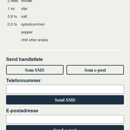
2
fedd
hvitløk
1
ss
olje
0,8
ts
salt
0,3
ts
spisskummen
pepper
chili etter ønske
Send handleliste
Som SMS
Som e-post
Telefonnummer
Send SMS
E-postadresse
Send e-post