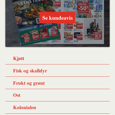
Se kundeavis
Kjøtt
Fisk og skalldyr
Frukt og grønt
Ost
Kolonialen