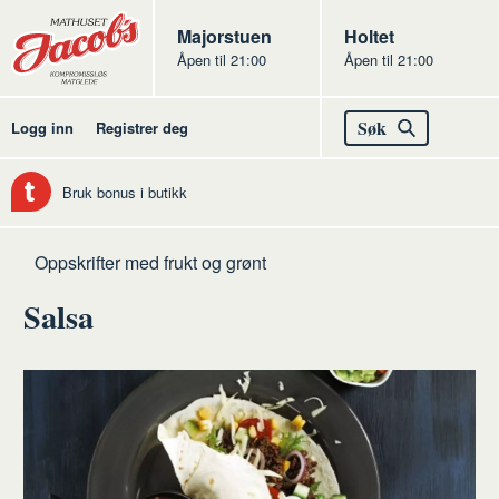
Butikker
Jacobs
Majorstuen
Jacobs
Holtet
Åpen til 21:00
Åpen til 21:00
Jacobs
Søk
Logg inn
Registrer deg
Bruk bonus i butikk
Hjem
Frukt
Oppskrifter med frukt og grønt
og
Salsa
grønt