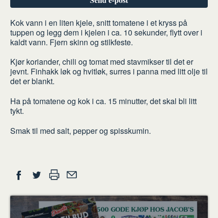
Slik
Kok vann i en liten kjele, snitt tomatene i et kryss på
tuppen og legg dem i kjelen i ca. 10 sekunder, flytt over i
gjør
kaldt vann. Fjern skinn og stilkfeste.
du
Kjør koriander, chili og tomat med stavmikser til det er
jevnt. Finhakk løk og hvitløk, surres i panna med litt olje til
det er blankt.
Ha på tomatene og kok i ca. 15 minutter, det skal bli litt
tykt.
Smak til med salt, pepper og spisskumin.
Del
Skriv
Del
Del
Tips
ut
på
på
en
Facebook
Twitter
venn