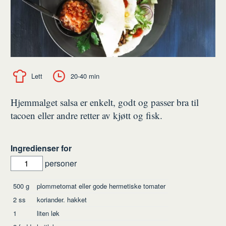
Lett
20-40 min
Hjemmalget salsa er enkelt, godt og passer bra til
tacoen eller andre retter av kjøtt og fisk.
Ingredienser for
personer
Ingredienser
500
g
plommetomat eller gode hermetiske tomater
2
ss
koriander. hakket
1
liten løk