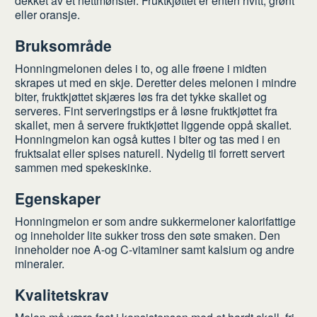
dekket av et nettmønster. Fruktkjøttet er enten hvitt, grønt
eller oransje.
Bruksområde
Honningmelonen deles i to, og alle frøene i midten
skrapes ut med en skje. Deretter deles melonen i mindre
biter, fruktkjøttet skjæres løs fra det tykke skallet og
serveres. Fint serveringstips er å løsne fruktkjøttet fra
skallet, men å servere fruktkjøttet liggende oppå skallet.
Honningmelon kan også kuttes i biter og tas med i en
fruktsalat eller spises naturell. Nydelig til forrett servert
sammen med spekeskinke.
Egenskaper
Honningmelon er som andre sukkermeloner kalorifattige
og inneholder lite sukker tross den søte smaken. Den
inneholder noe A-og C-vitaminer samt kalsium og andre
mineraler.
Kvalitetskrav