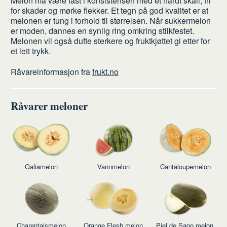
Melon må være fast i konsistensen med et hardt skall, fri
for skader og mørke flekker. Et tegn på god kvalitet er at
melonen er tung i forhold til størrelsen. Når sukkermelon
er moden, dannes en synlig ring omkring stilkfestet.
Melonen vil også dufte sterkere og fruktkjøttet gi etter for
et lett trykk.
Råvareinformasjon fra
frukt.no
Råvarer meloner
Galiamelon
Vannmelon
Cantaloupemelon
Charentaismelon
Orange Flesh melon
Piel de Sapo melon,