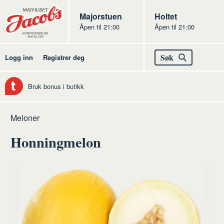
Butikker
Jacobs
Majorstuen
Jacobs
Holtet
Åpen til 21:00
Åpen til 21:00
Jacobs
Søk
Logg inn
Registrer deg
Bruk bonus i butikk
Hjem
Frukt
Råvarer
Frukt
Meloner
og
frukt
Honningmelon
grønt
og
grønt