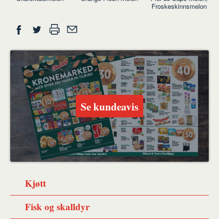
Froskeskinnsmelon
Del
Skriv
Del
Del
Tips
ut
på
på
en
Facebook
Twitter
venn
Se kundeavis
Kjøtt
Fisk og skalldyr