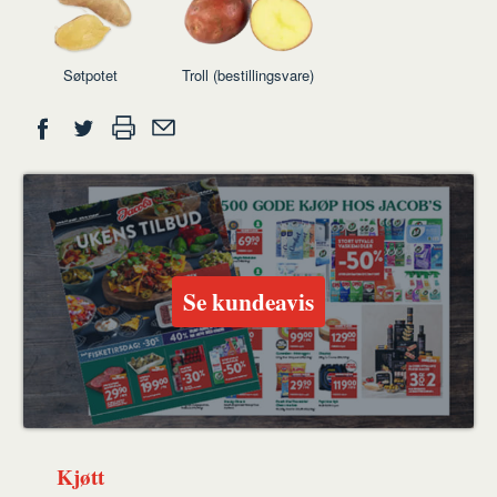
Søtpotet
Troll (bestillingsvare)
Del
Skriv
Del
Del
Tips
ut
på
på
en
Facebook
Twitter
venn
Se kundeavis
Kjøtt