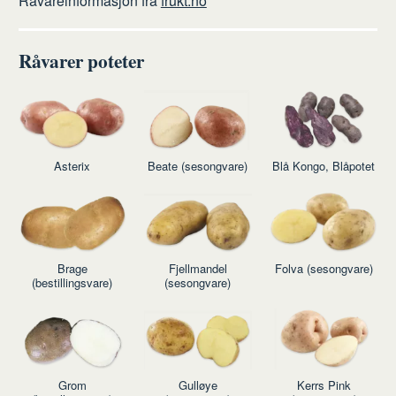
Råvareinformasjon fra
frukt.no
Råvarer poteter
Asterix
Beate (sesongvare)
Blå Kongo, Blåpotet
Brage
Fjellmandel
Folva (sesongvare)
(bestillingsvare)
(sesongvare)
Grom
Gulløye
Kerrs Pink