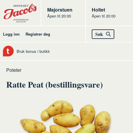
Butikker
Jacobs
Majorstuen
Jacobs
Holtet
Åpen til 20:00
Åpen til 20:00
Jacobs
Søk
Logg inn
Registrer deg
Bruk bonus i butikk
Hjem
Frukt
Råvarer
Grønnsaker
Poteter
og
frukt
Ratte Peat (bestillingsvare)
grønt
og
grønt