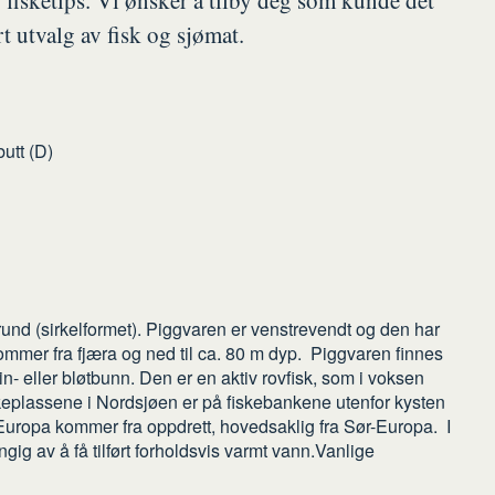
 fisketips. Vi ønsker å tilby deg som kunde det
ort utvalg av fisk og sjømat.
utt (D)
n rund (sirkelformet). Piggvaren er venstrevendt og den har
mmer fra fjæra og ned til ca. 80 m dyp. Piggvaren finnes
in- eller bløtbunn. Den er en aktiv rovfisk, som i voksen
skeplassene i Nordsjøen er på fiskebankene utenfor kysten
uropa kommer fra oppdrett, hovedsaklig fra Sør-Europa. I
gig av å få tilført forholdsvis varmt vann.Vanlige