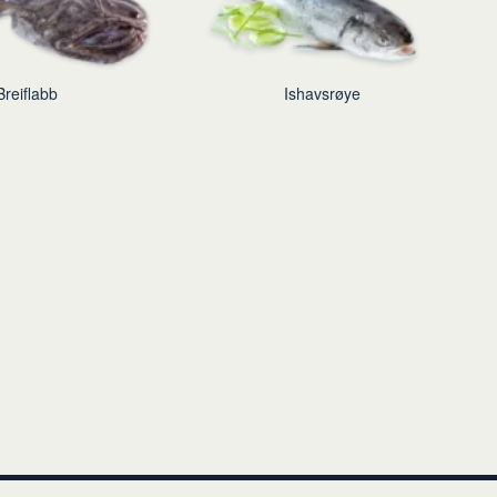
Breiflabb
Ishavsrøye