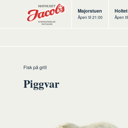
Butikker
Jacobs
Majorstuen
Jacob
Holtet
Åpen til 21:00
Åpen ti
Jacobs
Hjem
Fisk på grill
Piggvar