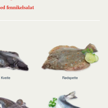
ed fennikelsalat
Kveite
Rødspette