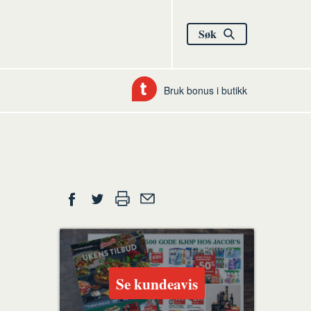
Søk
Bruk bonus i butikk
Del
Skriv
Del
Del
Tips
ut
på
på
en
Facebook
Twitter
venn
Se kundeavis