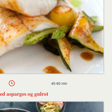
40-60 min
ed asparges og gulrot