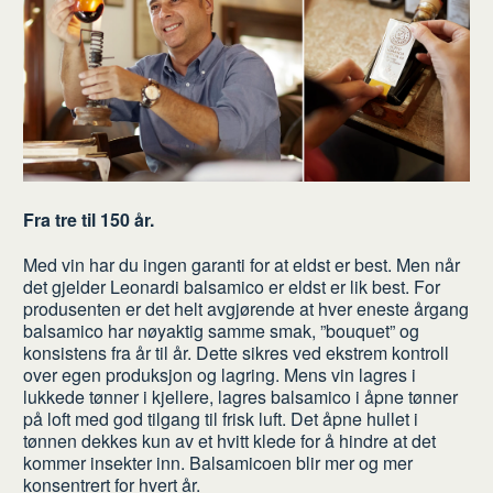
Fra tre til 150 år.
Med vin har du ingen garanti for at eldst er best. Men når
det gjelder Leonardi balsamico er eldst er lik best. For
produsenten er det helt avgjørende at hver eneste årgang
balsamico har nøyaktig samme smak, ”bouquet” og
konsistens fra år til år. Dette sikres ved ekstrem kontroll
over egen produksjon og lagring. Mens vin lagres i
lukkede tønner i kjellere, lagres balsamico i åpne tønner
på loft med god tilgang til frisk luft. Det åpne hullet i
tønnen dekkes kun av et hvitt klede for å hindre at det
kommer insekter inn. Balsamicoen blir mer og mer
konsentrert for hvert år.