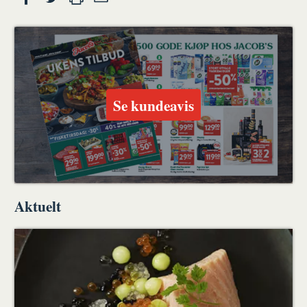
Skriv
Del
Del
Tips
ut
på
på
en
Facebook
Twitter
venn
Se kundeavis
Aktuelt