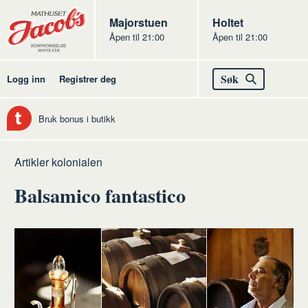
Butikker
Jacobs
Majorstuen
Jacobs
Holtet
Åpen til 21:00
Åpen til 21:00
Jacobs
Søk
Logg inn
Registrer deg
Bruk bonus i butikk
Hjem
Kolonialen
Artikler kolonialen
Balsamico fantastico