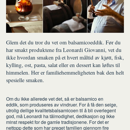
Glem det du tror du vet om balsamicoeddik. Før du
har smakt produktene fra Leonardi Giovanni, vet du
ikke hvordan smaken på et hvert måltid av kjøtt, fisk,
kylling, ost, pasta, salat eller en dessert kan løftes til
himmelen. Her er familiehemmeligheten bak den helt
spesielle smaken.
Om du ikke allerede vet det, så er balsamico en
eddik, som produseres av vindruer. For å få den seige,
utrolig deilige kvalitetsbalsamicoen til å bli overlegent
god, må Leonardi ha tålmodighet, dedikasjon og ikke
minst respekt for de gamle tradisjonene. For det er
nettopp dette som har preget familien gjennom fire