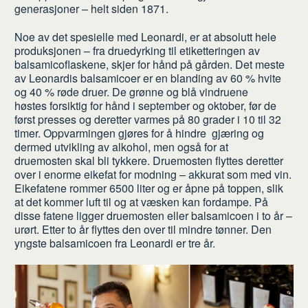
generasjoner – helt siden 1871.
Noe av det spesielle med Leonardi, er at absolutt hele
produksjonen – fra druedyrking til etiketteringen av
balsamicoflaskene, skjer for hånd på gården. Det meste
av Leonardis balsamicoer er en blanding av 60 % hvite
og 40 % røde druer. De grønne og blå vindruene
høstes forsiktig for hånd i september og oktober, før de
først presses og deretter varmes på 80 grader i 10 til 32
timer. Oppvarmingen gjøres for å hindre gjæring og
dermed utvikling av alkohol, men også for at
druemosten skal bli tykkere. Druemosten flyttes deretter
over i enorme eikefat for modning – akkurat som med vin.
Eikefatene rommer 6500 liter og er åpne på toppen, slik
at det kommer luft til og at væsken kan fordampe. På
disse fatene ligger druemosten eller balsamicoen i to år –
urørt. Etter to år flyttes den over til mindre tønner. Den
yngste balsamicoen fra Leonardi er tre år.