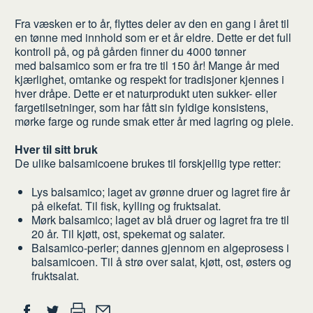
Fra væsken er to år, flyttes deler av den en gang i året til
en tønne med innhold som er et år eldre. Dette er det full
kontroll på, og på gården finner du 4000 tønner
med balsamico som er fra tre til 150 år! Mange år med
kjærlighet, omtanke og respekt for tradisjoner kjennes i
hver dråpe. Dette er et naturprodukt uten sukker- eller
fargetilsetninger, som har fått sin fyldige konsistens,
mørke farge og runde smak etter år med lagring og pleie.
Hver til sitt bruk
De ulike balsamicoene brukes til forskjellig type retter:
Lys balsamico; laget av grønne druer og lagret fire år
på eikefat. Til fisk, kylling og fruktsalat.
Mørk balsamico; laget av blå druer og lagret fra tre til
20 år. Til kjøtt, ost, spekemat og salater.
Balsamico-perler; dannes gjennom en algeprosess i
balsamicoen. Til å strø over salat, kjøtt, ost, østers og
fruktsalat.
Del