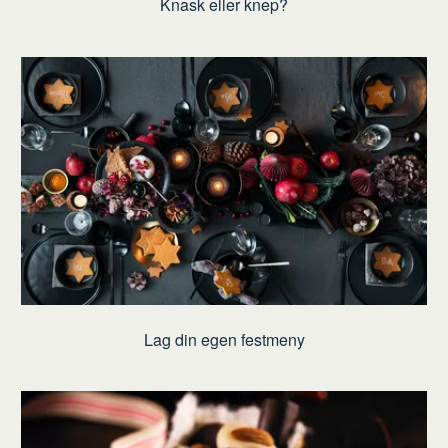
Knask eller knep?
Lag din egen festmeny