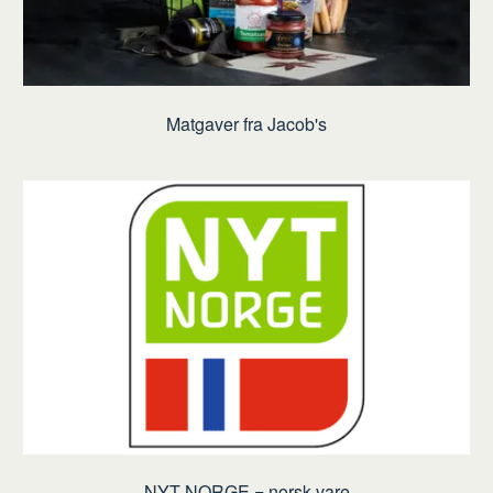
Matgaver fra Jacob's
NYT NORGE = norsk vare