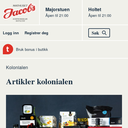
Butikker
Jacobs
Majorstuen
Jacobs
Holtet
Åpen til 21:00
Åpen til 21:00
Jacobs
Søk
Logg inn
Registrer deg
Bruk bonus i butikk
Hjem
Kolonialen
Artikler kolonialen