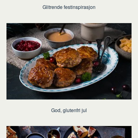
Glitrende festinspirasjon
God, glutenfri jul