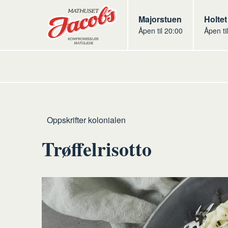
Butikker
Jacobs
Majorstuen
Jacob
Holtet
Åpen til 20:00
Åpen ti
Jacobs
Hjem
Kolonialen
Oppskrifter kolonialen
Trøffelrisotto