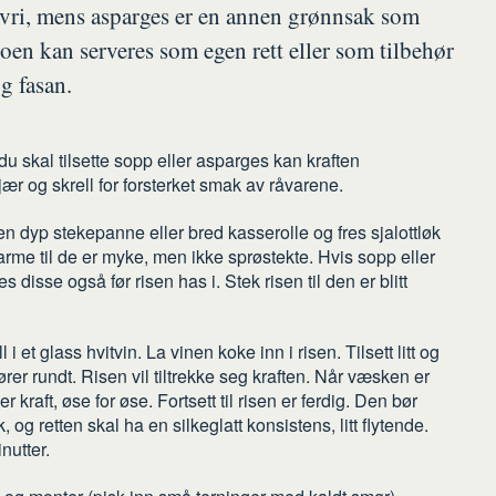
sk vri, mens asparges er en annen grønnsak som
toen kan serveres som egen rett eller som tilbehør
og fasan.
u skal tilsette sopp eller asparges kan kraften
r og skrell for forsterket smak av råvarene.
en dyp stekepanne eller bred kasserolle og fres sjalottløk
arme til de er myke, men ikke sprøstekte. Hvis sopp eller
 disse også før risen has i. Stek risen til den er blitt
 et glass hvitvin. La vinen koke inn i risen. Tilsett litt og
rører rundt. Risen vil tiltrekke seg kraften. Når væsken er
mer kraft, øse for øse. Fortsett til risen er ferdig. Den bør
og retten skal ha en silkeglatt konsistens, litt flytende.
nutter.