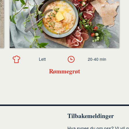
Lett
20-40 min
Rømmegrøt
Tilbakemeldinger
Hva synes du om oss? Vi vil gj