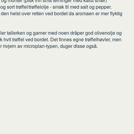
 og monter (pisk inn små terninger med kaldt smør)
g sort trøffel/trøffelolje - smak til med salt og pepper.
es den helst over retten ved bordet da aromaen er mer flyktig
eller tallerken og garner med noen dråper god olivenolje og
sk hvit trøffel ved bordet. Det finnes egne trøffelhøvler, men
r rivjern av microplan-typen, duger disse også.