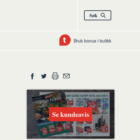
Søk
Bruk bonus i butikk
Del
Skriv
Del
Del
Tips
ut
på
på
en
Facebook
Twitter
venn
Se kundeavis