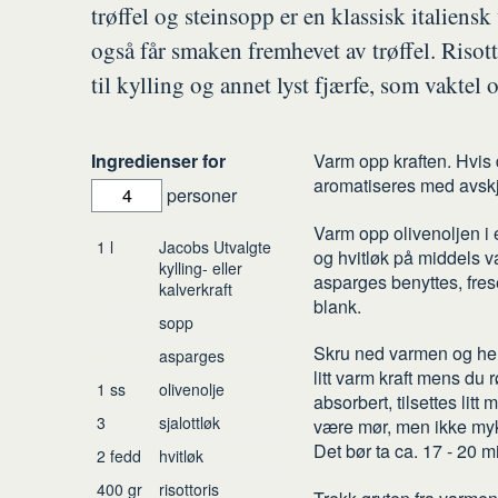
trøffel og steinsopp er en klassisk italien
også får smaken fremhevet av trøffel. Risot
til kylling og annet lyst fjærfe, som vaktel 
Slik
Ingredienser for
Varm opp kraften. Hvis d
aromatiseres med avskjæ
gjør
personer
du
Varm opp olivenoljen i 
Ingredienser
1
l
Jacobs Utvalgte
og hvitløk på middels v
kylling- eller
asparges benyttes, freses
kalverkraft
blank.
sopp
Skru ned varmen og hell i
asparges
litt varm kraft mens du 
1
ss
olivenolje
absorbert, tilsettes litt 
3
sjalottløk
være mør, men ikke myk, 
Det bør ta ca. 17 - 20 mi
2
fedd
hvitløk
400
gr
risottoris