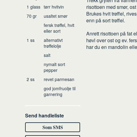
Trekk gryten fra varmen
risottoen med smør, ost o
1
glass
tørr hvitvin
Brukes hvit trøffel, riv
70
gr
usaltet smør
enn på sort trøffel.
fersk trøffel, hvit
eller sort
Anrett risottoen på fat 
høvl over ost og ev. fer
1
ss
alternativt
trøffelolje
har du en mandolin elle
salt
nymalt sort
pepper
2
ss
revet parmesan
god jomfruolje til
garnering
Send handleliste
Som SMS