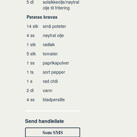
5
dl
solsikkeolje/nøytral
olje til fritering
Patatas bravas
14
stk
små poteter
4
ss
nøytral olje
1
stk
rødløk
5
stk
tomater
1
ss
paprikapulver
1
ts
sort pepper
1
s
rød chili
2
dl
vann
4
ss
bladpersille
Send handleliste
Som SMS