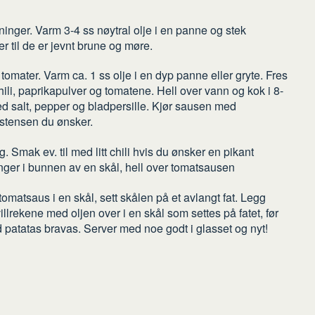
ninger. Varm 3-4 ss nøytral olje i en panne og stek
er til de er jevnt brune og møre.
 tomater. Varm ca. 1 ss olje i en dyp panne eller gryte. Fres
 chili, paprikapulver og tomatene. Hell over vann og kok i 8-
ed salt, pepper og bladpersille. Kjør sausen med
istensen du ønsker.
ig. Smak ev. til med litt chili hvis du ønsker en pikant
inger i bunnen av en skål, hell over tomatsausen
omatsaus i en skål, sett skålen på et avlangt fat. Legg
illrekene med oljen over i en skål som settes på fatet, før
 patatas bravas. Server med noe godt i glasset og nyt!