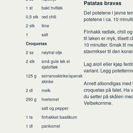
Patatas bravas
1
st
bakt hvitløk
Del potetene i jevne ter
0,5
stk
rød chili
potetene i ca. 10 minutt
2
stk
lime
Finhakk rødløk, chili og
1
salt
til løken er myk, tilsett
Croquetas
10 minutter. Smak til m
stavmikser til den kons
2
ss
nøytral olje
2
stk
små gule løk el
Lag aioli eller kjøp ferd
sjalottløk
variant. Legg potettern
125
g
serranoskinke/spansk
skinke
Anrett albondigas med t
croquetas på fatet. Ha v
2
dl
melk
du setter på skålen med
250
g
hvetemel
Velbekomme.
salt og pepper
1
ts
finhakket basilikum
1
dl
pankomel