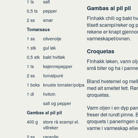
1
ts
salt
Gambas al pil pil
0,5
ts
pepper
Finhakk chili og bakt hvit
2
ss
smør
tilsett scampi/reker og p
Tomatsaus
rekene er knapt gjennoms
varmeskapet/ovnen.
1
ss
olivenolje
1
stk
gul løk
Croquetas
0,5
stk
bakt hvitløk
Finhakk løken, varm olj
1
ts
kajennepepper
små biter og ha i pannen
2
ss
tomatpuré
Bland hvetemel og melk i
1
boks
knuste tomater/polpa
med alt smeltet fett. Rø
1
dl
hvitvin
qroquetas.
salt og pepper
Varm oljen i en dyp pan
Gambas al pil pil
freser det rundt pinne. 
qroquets i paneringen og
400
g
store rå scampi el.
villreker
varme i varmeskap elle
2
ss
rapsolje