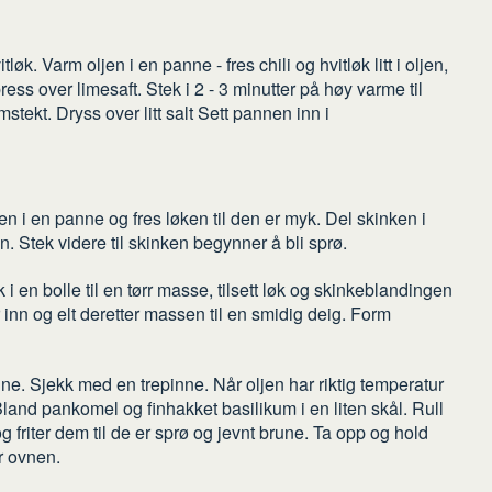
løk. Varm oljen i en panne - fres chili og hvitløk litt i oljen,
ress over limesaft. Stek i 2 - 3 minutter på høy varme til
tekt. Dryss over litt salt Sett pannen inn i
en i en panne og fres løken til den er myk. Del skinken i
. Stek videre til skinken begynner å bli sprø.
 en bolle til en tørr masse, tilsett løk og skinkeblandingen
r inn og elt deretter massen til en smidig deig. Form
ne. Sjekk med en trepinne. Når oljen har riktig temperatur
Bland pankomel og finhakket basilikum i en liten skål. Rull
 friter dem til de er sprø og jevnt brune. Ta opp og hold
r ovnen.