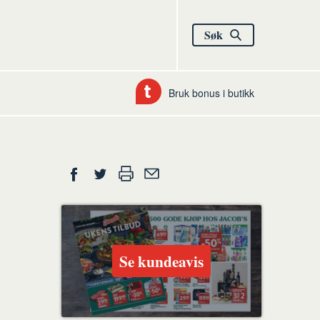
Søk
Bruk bonus i butikk
Del
Skriv
Del
Del
Tips
ut
på
på
en
Facebook
Twitter
venn
Se kundeavis