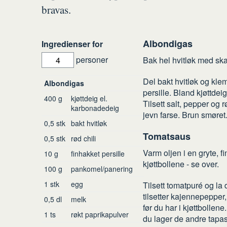
bravas.
Albondigas
Slik
Ingredienser for
gjør
personer
Bak hel hvitløk med ska
du
Ingredienser
Del bakt hvitløk og kle
Albondigas
persille. Bland kjøttd
400
g
kjøttdeig el.
Tilsett salt, pepper og 
karbonadedeig
jevn farse. Brun smøret
0,5
stk
bakt hvitløk
Tomatsaus
0,5
stk
rød chili
Varm oljen i en gryte, 
10
g
finhakket persille
kjøttbollene - se over.
100
g
pankomel/panering
1
stk
egg
Tilsett tomatpuré og la
tilsetter kajennepepper,
0,5
dl
melk
før du har i kjøttbolle
1
ts
røkt paprikapulver
du lager de andre tapas