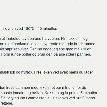
ll i ovnen ved 180°C i 40 minutter.
m ut innholdet av den ene halvdelen. Finhakk chili og
eigen med pankomel eller tilsvarende mengde brødkrumme.
røkt paprikapulver. Rør inn egget og spe med melk til en
. Form runde boller og brun den på alle sider i pannen.
finhakk løk og hvitløk. Fres løken ved svak mens du lager
 den frese sammen med løken i et par minutter før du
 knuste tomater og hvitvin. Kok opp og la putre i 5 minutter
ne. Sett gryten inn i varmeskap el. stekeovn ved 90°C mens
rettene.