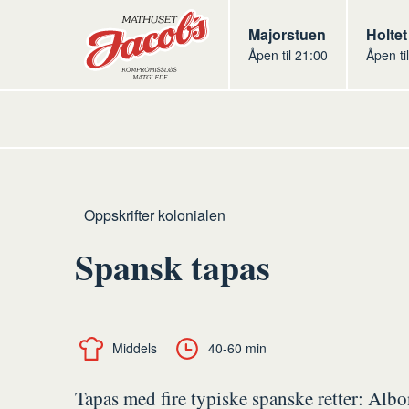
Butikker
Jacobs
Majorstuen
Jacob
Holtet
Åpen til 21:00
Åpen ti
Jacobs
Hjem
Kolonialen
Oppskrifter kolonialen
Spansk tapas
Middels
40-60 min
Tapas med fire typiske spanske retter: Albo