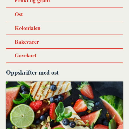
Frukt og grønt
Ost
Kolonialen
Bakevarer
Gavekort
Oppskrifter med ost