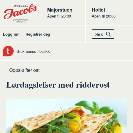
Butikker
Jacobs
Majorstuen
Jacobs
Holtet
Åpen til 20:00
Åpen til 20:00
Jacobs
Søk
Logg inn
Registrer deg
Bruk bonus i butikk
Hjem
Ost
Oppskrifter ost
Lørdagslefser med ridderost