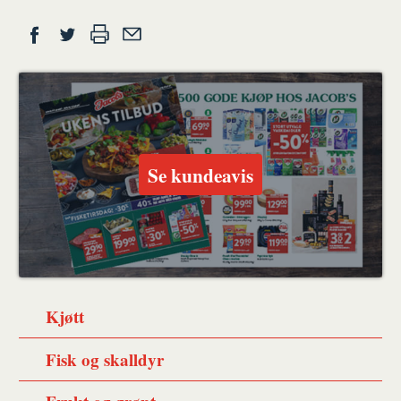
Del
Skriv
Del
Del
Tips
ut
på
på
en
Facebook
Twitter
venn
Se kundeavis
Kjøtt
Fisk og skalldyr