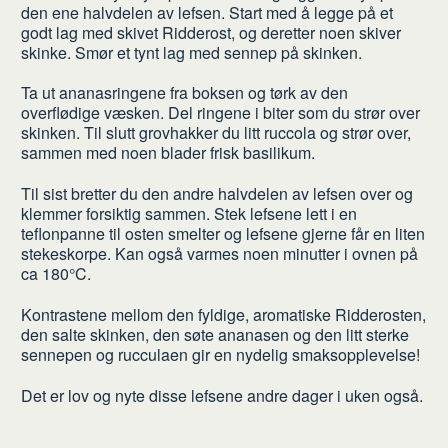
den ene halvdelen av lefsen. Start med å legge på et
gjør
godt lag med skivet Ridderost, og deretter noen skiver
du
skinke. Smør et tynt lag med sennep på skinken.
Ta ut ananasringene fra boksen og tørk av den
overflødige væsken. Del ringene i biter som du strør over
skinken. Til slutt grovhakker du litt ruccola og strør over,
sammen med noen blader frisk basilikum.
Til sist bretter du den andre halvdelen av lefsen over og
klemmer forsiktig sammen. Stek lefsene lett i en
teflonpanne til osten smelter og lefsene gjerne får en liten
stekeskorpe. Kan også varmes noen minutter i ovnen på
ca 180°C.
Kontrastene mellom den fyldige, aromatiske Ridderosten,
den salte skinken, den søte ananasen og den litt sterke
sennepen og rucculaen gir en nydelig smaksopplevelse!
Det er lov og nyte disse lefsene andre dager i uken også.