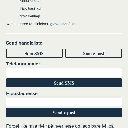
rucculasalat
frisk basilikum
grov sennep
4
stk
store tortillalefser. grove eller fine
Send handleliste
Som SMS
Som e-post
Telefonnummer
Send SMS
E-postadresse
Send e-post
Slik
Fordel like mye ”fyll” på hver lefse og legg bare fyll på