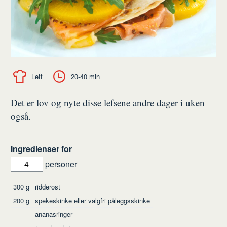
Lett
20-40 min
Det er lov og nyte disse lefsene andre dager i uken
også.
Ingredienser for
personer
Ingredienser
300
g
ridderost
200
g
spekeskinke eller valgfri påleggsskinke
ananasringer