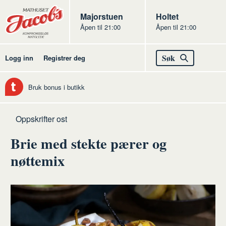
Butikker
Jacobs
Majorstuen
Jacobs
Holtet
Åpen til 21:00
Åpen til 21:00
Jacobs
Søk
Logg inn
Registrer deg
Bruk bonus i butikk
Hjem
Ost
Oppskrifter ost
Brie med stekte pærer og
nøttemix