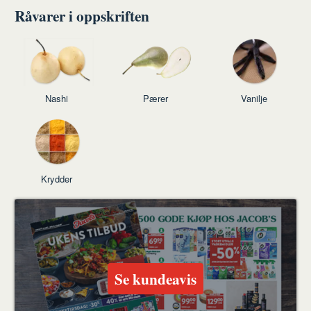
Facebook
Twitter
venn
Råvarer i oppskriften
Nashi
Pærer
Vanilje
Krydder
Se kundeavis