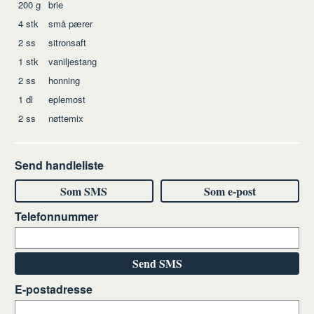
Ingredienser
200
g
brie
4
stk
små pærer
2
ss
sitronsaft
1
stk
vaniljestang
2
ss
honning
1
dl
eplemost
2
ss
nøttemix
Send handleliste
Som SMS
Som e-post
Telefonnummer
Send SMS
E-postadresse