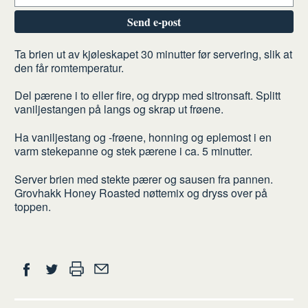
Send e-post
Slik
Ta brien ut av kjøleskapet 30 minutter før servering, slik at
den får romtemperatur.
gjør
du
Del pærene i to eller fire, og drypp med sitronsaft. Splitt
vaniljestangen på langs og skrap ut frøene.
Ha vaniljestang og -frøene, honning og eplemost i en
varm stekepanne og stek pærene i ca. 5 minutter.
Server brien med stekte pærer og sausen fra pannen.
Grovhakk Honey Roasted nøttemix og dryss over på
toppen.
Del
Skriv
Del
Del
Tips
ut
på
på
en