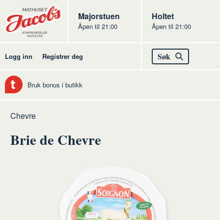
Butikker
Jacobs
Majorstuen
Jacobs
Holtet
Åpen til 21:00
Åpen til 21:00
Jacobs
Søk
Logg inn
Registrer deg
Bruk bonus i butikk
Hjem
Ost
Råvarer
Chevre
ost
Brie de Chevre