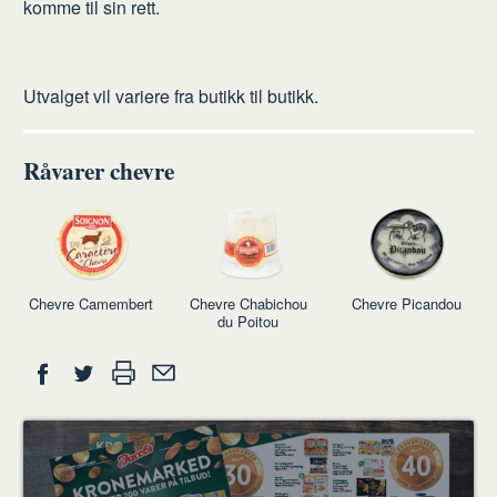
komme til sin rett.
Utvalget vil variere fra butikk til butikk.
Råvarer chevre
Chevre Camembert
Chevre Chabichou
Chevre Picandou
du Poitou
Del
Skriv
Del
Del
Tips
ut
på
på
en
Facebook
Twitter
venn