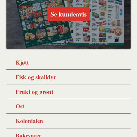
Se kundeavis
Kjøtt
Fisk og skalldyr
Frukt og grønt
Ost
Kolonialen
Bakevarer