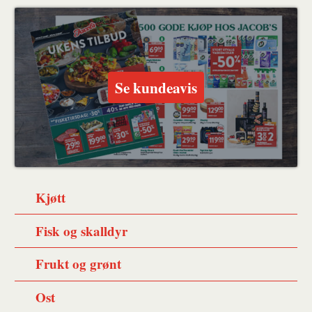
ut
på
på
en
Facebook
Twitter
venn
Se kundeavis
Kjøtt
Fisk og skalldyr
Frukt og grønt
Ost