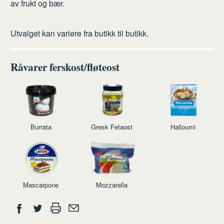
av frukt og bær.
Utvalget kan variere fra butikk til butikk.
Råvarer ferskost/fløteost
Burrata
Gresk Fetaost
Halloumi
Mascarpone
Mozzarella
Del
Skriv
Del
Del
Tips