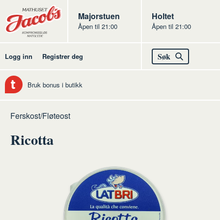
Butikker
Jacobs
Majorstuen
Jacobs
Holtet
Åpen til 21:00
Åpen til 21:00
Jacobs
Søk
Logg inn
Registrer deg
Bruk bonus i butikk
Hjem
Ost
Råvarer
Ferskost/Fløteost
ost
Ricotta