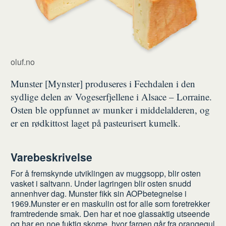
oluf.no
Munster [Mynster] produseres i Fechdalen i den
sydlige delen av Vogeserfjellene i Alsace – Lorraine.
Osten ble oppfunnet av munker i middelalderen, og
er en rødkittost laget på pasteurisert kumelk.
Varebeskrivelse
For å fremskynde utviklingen av muggsopp, blir osten
vasket i saltvann. Under lagringen blir osten snudd
annenhver dag. Munster fikk sin AOPbetegnelse i
1969.Munster er en maskulin ost for alle som foretrekker
framtredende smak. Den har et noe glassaktig utseende
og har en noe fuktig skorpe, hvor fargen går fra orangegul