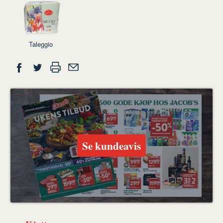
Taleggio
Del
Skriv
Del
Del
Tips
ut
på
på
en
Facebook
Twitter
venn
Se kundeavis