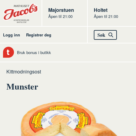
Butikker
Jacobs
Majorstuen
Jacobs
Holtet
Åpen til 21:00
Åpen til 21:00
Jacobs
Søk
Logg inn
Registrer deg
Bruk bonus i butikk
Hjem
Ost
Råvarer
Kittmodningsost
ost
Munster