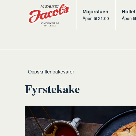
Butikker
Jacobs
Majorstuen
Jacob
Holtet
Åpen til 21:00
Åpen ti
Jacobs
Hjem
Bakevarer
Oppskrifter bakevarer
Fyrstekake