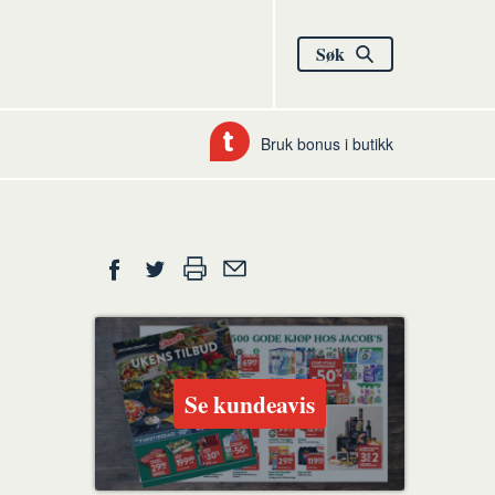
Søk
Bruk bonus i butikk
Del
Skriv
Del
Del
Tips
ut
på
på
en
Facebook
Twitter
venn
Se kundeavis