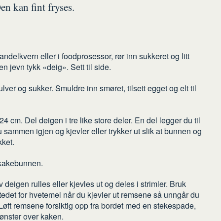
en kan fint fryses.
delkvern eller i foodprosessor, rør inn sukkeret og litt
en jevn tykk «deig». Sett til side.
er og sukker. Smuldre inn smøret, tilsett egget og elt til
 cm. Del deigen i tre like store deler. En del legger du til
u sammen igjen og kjevler eller trykker ut slik at bunnen og
kket.
kakebunnen.
 deigen rulles eller kjevles ut og deles i strimler. Bruk
tedet for hvetemel når du kjevler ut remsene så unngår du
 Løft remsene forsiktig opp fra bordet med en stekespade,
mønster over kaken.