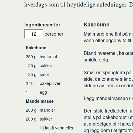
hverdags som til høytidelige anledninger. D
Kakebunn
Slik
Ingredienser for
gjør
personer
Mal mandlene fint på man
du
vann eller eggehvite til 
Ingredienser
Kakebunn
Bland hvetemel, bakepulv
250
g
hvetemel
smidig deig.
125
g
sukker
Smør en springform på 24
125
g
smør
side, de to andre slår d
2
ts
bakepulver
sidene av formen er de
1
egg
Legg mandelmassen i 
Mandelmasse
200
g
mandler
Den siste tredjedelen av
melis på bakebordet i s
200
g
sukker
at mørdeigen blir hard.
litt kaldt vann eller
og legg dem i et gitter