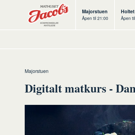
Butikker
Jacobs
Majorstuen
Jacob
Holtet
Åpen til 21:00
Åpen ti
Jacobs
Hjem
Majorstuen
Digitalt matkurs - Da