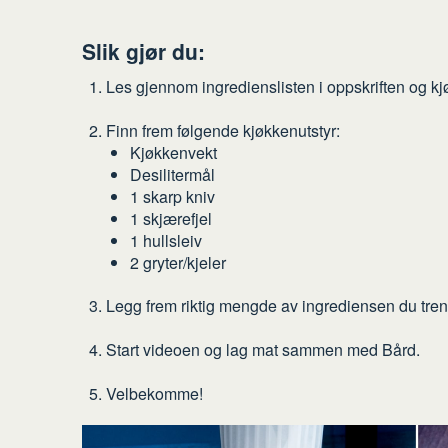
Slik gjør du:
Les gjennom ingredienslisten i oppskriften og kjø
Finn frem følgende kjøkkenutstyr:
Kjøkkenvekt
Desilitermål
1 skarp kniv
1 skjærefjel
1 hullsleiv
2 gryter/kjeler
Legg frem riktig mengde av ingrediensen du tren
Start videoen og lag mat sammen med Bård.
Velbekomme!