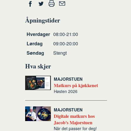
Del
Skriv
Del
Del
Tips
ut
på
på
en
Åpningstider
Facebook
Twitter
venn
Åpningstider
Hverdager
08:00-21:00
Lørdag
09:00-20:00
Søndag
Stengt
Hva skjer
MAJORSTUEN
Matkurs på kjøkkenet
Høsten 2026
MAJORSTUEN
Digitale matkurs hos
Jacob's Majorstuen
Når det passer for deg!