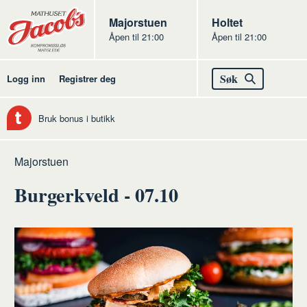
Butikker
Jacobs
Majorstuen
Jacobs
Holtet
Åpen til 21:00
Åpen til 21:00
Jacobs
Søk
Logg inn
Registrer deg
Bruk bonus i butikk
Hjem
Majorstuen
Burgerkveld - 07.10