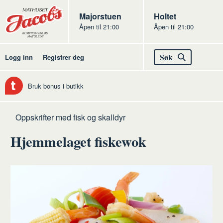
Butikker
Jacobs
Majorstuen
Jacobs
Holtet
Åpen til 21:00
Åpen til 21:00
Jacobs
Søk
Logg inn
Registrer deg
Bruk bonus i butikk
Hjem
Fisk
Oppskrifter med fisk og skalldyr
og
Hjemmelaget fiskewok
skalldyr