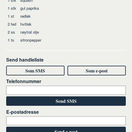
1
stk
squash
1
stk
gul paprika
1
st
rødløk
2
fed
hvitløk
2
ss
nøytral olje
1
ts
sitronpepper
Send handleliste
Som SMS
Som e-post
Telefonnummer
Send SMS
E-postadresse
Send e-post