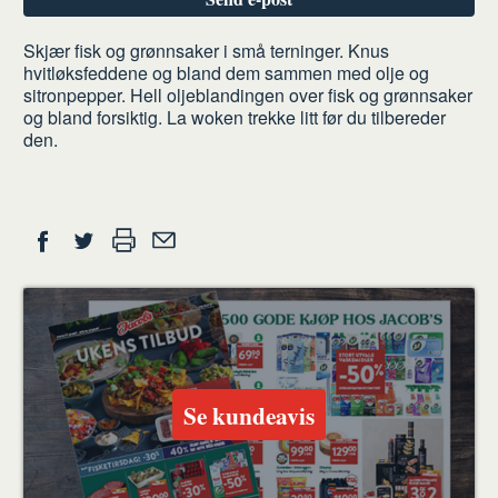
Slik
Skjær fisk og grønnsaker i små terninger. Knus
hvitløksfeddene og bland dem sammen med olje og
gjør
sitronpepper. Hell oljeblandingen over fisk og grønnsaker
du
og bland forsiktig. La woken trekke litt før du tilbereder
den.
Del
Skriv
Del
Del
Tips
ut
på
på
en
Facebook
Twitter
venn
Se kundeavis