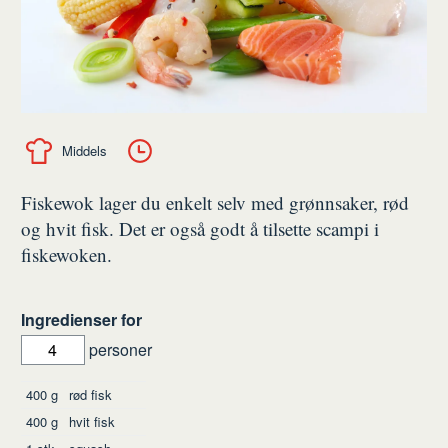
Middels
Fiskewok lager du enkelt selv med grønnsaker, rød
og hvit fisk. Det er også godt å tilsette scampi i
fiskewoken.
Ingredienser for
personer
Ingredienser
400
g
rød fisk
400
g
hvit fisk